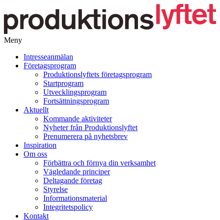
Meny
Gå
Intresseanmälan
vidare
Företagsprogram
till
Produktionslyftets företagsprogram
innehåll
Startprogram
Utvecklingsprogram
Fortsättningsprogram
Aktuellt
Kommande aktiviteter
Nyheter från Produktionslyftet
Prenumerera på nyhetsbrev
Inspiration
Om oss
Förbättra och förnya din verksamhet
Vägledande principer
Deltagande företag
Styrelse
Informationsmaterial
Integritetspolicy
Kontakt