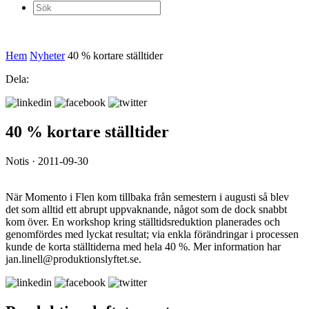
Sök
efter:
Hem
Nyheter
40 % kortare ställtider
Dela:
40 % kortare ställtider
Notis · 2011-09-30
När Momento i Flen kom tillbaka från semestern i augusti så blev
det som alltid ett abrupt uppvaknande, något som de dock snabbt
kom över. En workshop kring ställtidsreduktion planerades och
genomfördes med lyckat resultat; via enkla förändringar i processen
kunde de korta ställtiderna med hela 40 %. Mer information har
jan.linell@produktionslyftet.se.