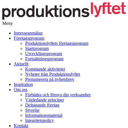
Meny
Gå
Intresseanmälan
vidare
Företagsprogram
till
Produktionslyftets företagsprogram
innehåll
Startprogram
Utvecklingsprogram
Fortsättningsprogram
Aktuellt
Kommande aktiviteter
Nyheter från Produktionslyftet
Prenumerera på nyhetsbrev
Inspiration
Om oss
Förbättra och förnya din verksamhet
Vägledande principer
Deltagande företag
Styrelse
Informationsmaterial
Integritetspolicy
Kontakt