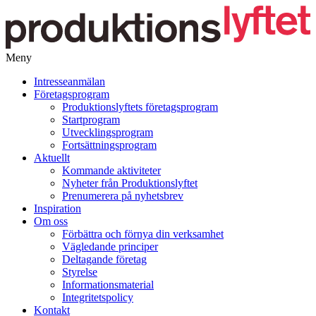
Meny
Gå
Intresseanmälan
vidare
Företagsprogram
till
Produktionslyftets företagsprogram
innehåll
Startprogram
Utvecklingsprogram
Fortsättningsprogram
Aktuellt
Kommande aktiviteter
Nyheter från Produktionslyftet
Prenumerera på nyhetsbrev
Inspiration
Om oss
Förbättra och förnya din verksamhet
Vägledande principer
Deltagande företag
Styrelse
Informationsmaterial
Integritetspolicy
Kontakt