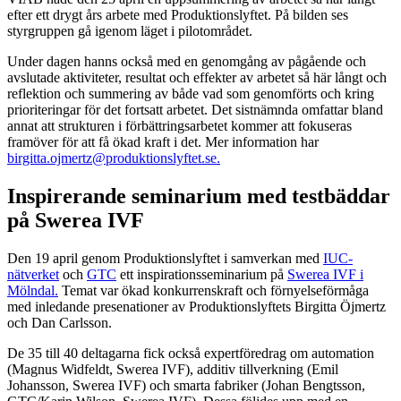
efter ett drygt års arbete med Produktionslyftet. På bilden ses
styrgruppen gå igenom läget i pilotområdet.
Under dagen hanns också med en genomgång av pågående och
avslutade aktiviteter, resultat och effekter av arbetet så här långt och
reflektion och summering av både vad som genomförts och kring
prioriteringar för det fortsatt arbetet. Det sistnämnda omfattar bland
annat att strukturen i förbättringsarbetet kommer att fokuseras
framöver för att få ökad kraft i det. Mer information har
birgitta.ojmertz@produktionslyftet.se.
Inspirerande seminarium med testbäddar
på Swerea IVF
Den 19 april genom Produktionslyftet i samverkan med
IUC-
nätverket
och
GTC
ett inspirations­seminarium på
Swerea IVF i
Mölndal.
Temat var ökad konkurrenskraft och förnyelseförmåga
med inledande presenationer av Produktionslyftets Birgitta Öjmertz
och Dan Carlsson.
De 35 till 40 deltagarna fick också expertföredrag om automation
(Magnus Widfeldt, Swerea IVF), additiv tillverkning (Emil
Johansson, Swerea IVF) och smarta fabriker (Johan Bengtsson,