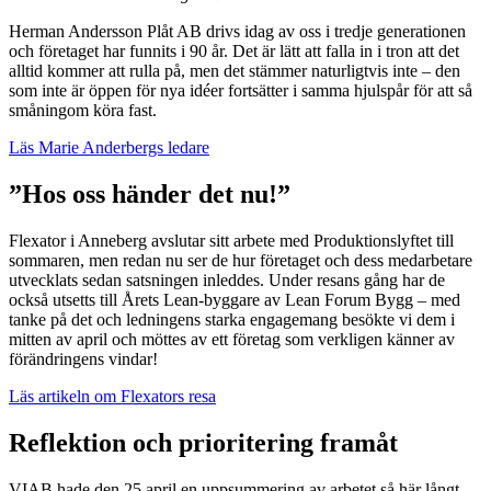
Herman Andersson Plåt AB drivs idag av oss i tredje generationen
och företaget har funnits i 90 år. Det är lätt att falla in i tron att det
alltid kommer att rulla på, men det stämmer naturligtvis inte – den
som inte är öppen för nya idéer fortsätter i samma hjulspår för att så
småningom köra fast.
Läs Marie Anderbergs ledare
”Hos oss händer det nu!”
Flexator i Anneberg avslutar sitt arbete med Produktionslyftet till
sommaren, men redan nu ser de hur företaget och dess medarbetare
utvecklats sedan satsningen inleddes. Under resans gång har de
också utsetts till Årets Lean-byggare av Lean Forum Bygg – med
tanke på det och ledningens starka engagemang besökte vi dem i
mitten av april och möttes av ett företag som verkligen känner av
förändringens vindar!
Läs artikeln om Flexators resa
Reflektion och prioritering framåt
VIAB hade den 25 april en uppsummering av arbetet så här långt