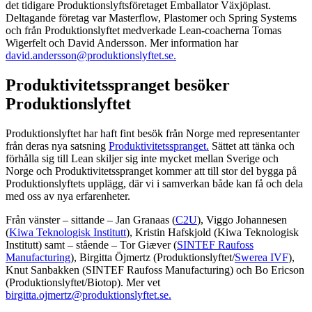
det tidigare Produktionslyftsföretaget Emballator Växjöplast.
Deltagande företag var Masterflow, Plastomer och Spring Systems
och från Produktionslyftet medverkade Lean-coacherna Tomas
Wigerfelt och David Andersson. Mer information har
david.andersson@produktionslyftet.se.
Produktivitetsspranget besöker
Produktionslyftet
Produktionslyftet har haft fint besök från Norge med representanter
från deras nya satsning
Produktivitetsspranget.
Sättet att tänka och
förhålla sig till Lean skiljer sig inte mycket mellan Sverige och
Norge och Produktivitetsspranget kommer att till stor del bygga på
Produktionslyftets upplägg, där vi i samverkan både kan få och dela
med oss av nya erfarenheter.
Från vänster – sittande – Jan Granaas (
C2U
), Viggo Johannesen
(
Kiwa Teknologisk Institutt
), Kristin Hafskjold (Kiwa Teknologisk
Institutt) samt – stående – Tor Giæver (
SINTEF Raufoss
Manufacturing
), Birgitta Öjmertz (Produktionslyftet/
Swerea IVF
),
Knut Sanbakken (SINTEF Raufoss Manufacturing) och Bo Ericson
(Produktionslyftet/Biotop). Mer vet
birgitta.ojmertz@produktionslyftet.se.