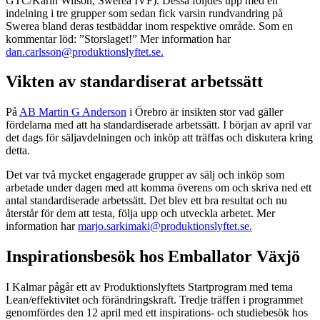
GTC/Karin Wilson, Swerea IVF). Dessa följdes upp med en
indelning i tre grupper som sedan fick varsin rundvandring på
Swerea bland deras testbäddar inom respektive område. Som en
kommentar löd: ”Storslaget!” Mer information har
dan.carlsson@produktionslyftet.se.
Vikten av standardiserat arbetssätt
På
AB Martin G Anderson
i Örebro är insikten stor vad gäller
fördelarna med att ha standardiserade arbetssätt. I början av april var
det dags för säljavdelningen och inköp att träffas och diskutera kring
detta.
Det var två mycket engagerade grupper av sälj och inköp som
arbetade under dagen med att komma överens om och skriva ned ett
antal standardiserade arbetssätt. Det blev ett bra resultat och nu
återstår för dem att testa, följa upp och utveckla arbetet. Mer
information har
marjo.sarkimaki@produktionslyftet.se.
Inspirationsbesök hos Emballator Växjö
I Kalmar pågår ett av Produktionslyftets Startprogram med tema
Lean/effektivitet och förändringskraft. Tredje träffen i programmet
genomfördes den 12 april med ett inspirations- och studiebesök hos