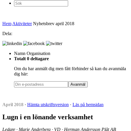
Sök
efter:
Hem
Aktiviteter
Nyhetsbrev april 2018
Dela:
Namn
Organisation
Totalt 0 deltagare
Om du har anmält dig men fått förhinder så kan du avanmäla
dig här:
Avanmäl
April 2018
·
Hämta utskriftsversion
·
Läs på hemsidan
Lugn i en lönande verksamhet
Ledare · Marie Anderberg · VD · Herman Andersson Plåt AB