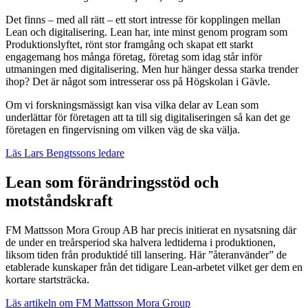
Det finns – med all rätt – ett stort intresse för kopplingen mellan
Lean och digitalisering. Lean har, inte minst genom program som
Produktionslyftet, rönt stor framgång och skapat ett starkt
engagemang hos många företag, företag som idag står inför
utmaningen med digitalisering. Men hur hänger dessa starka trender
ihop? Det är något som intresserar oss på Högskolan i Gävle.
Om vi forskningsmässigt kan visa vilka delar av Lean som
underlättar för företagen att ta till sig digitaliseringen så kan det ge
företagen en fingervisning om vilken väg de ska välja.
Läs Lars Bengtssons ledare
Lean som förändringsstöd och
motståndskraft
FM Mattsson Mora Group AB har precis initierat en nysatsning där
de under en treårsperiod ska halvera ledtiderna i produktionen,
liksom tiden från produktidé till lansering. Här ”återanvänder” de
etablerade kunskaper från det tidigare Lean-arbetet vilket ger dem en
kortare startsträcka.
Läs artikeln om FM Mattsson Mora Group