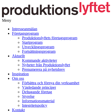
Meny
Gå
Intresseanmälan
vidare
Företagsprogram
till
Produktionslyftets företagsprogram
innehåll
Startprogram
Utvecklingsprogram
Fortsättningsprogram
Aktuellt
Kommande aktiviteter
Nyheter från Produktionslyftet
Prenumerera på nyhetsbrev
Inspiration
Om oss
Förbättra och förnya din verksamhet
Vägledande principer
Deltagande företag
Styrelse
Informationsmaterial
Integritetspolicy
Kontakt