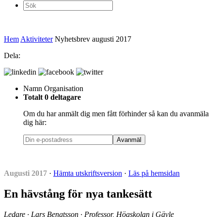
Sök
efter:
Hem
Aktiviteter
Nyhetsbrev augusti 2017
Dela:
Namn
Organisation
Totalt 0 deltagare
Om du har anmält dig men fått förhinder så kan du avanmäla
dig här:
Avanmäl
Augusti 2017
·
Hämta utskriftsversion
·
Läs på hemsidan
En hävstång för nya tankesätt
Ledare · Lars Bengtsson · Professor, Högskolan i Gävle