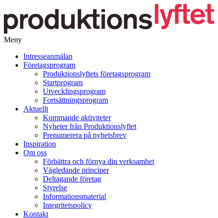
Meny
Gå
Intresseanmälan
vidare
Företagsprogram
till
Produktionslyftets företagsprogram
innehåll
Startprogram
Utvecklingsprogram
Fortsättningsprogram
Aktuellt
Kommande aktiviteter
Nyheter från Produktionslyftet
Prenumerera på nyhetsbrev
Inspiration
Om oss
Förbättra och förnya din verksamhet
Vägledande principer
Deltagande företag
Styrelse
Informationsmaterial
Integritetspolicy
Kontakt