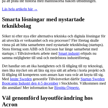
på att prata lite historia med människorna bakom utbildningen.
Läs hela artikeln här →
Smarta lösningar med nystartade
teknikbolag
Söker ni efter nya eller alternativa tekniska och digitala lösningar för
att utveckla er verksamhet och era processer? Fler företag skulle
vinna på att hitta samarbeten med nystartade teknikbolag (startups).
Stora företag som ABB och Ericsson har länge samarbetat med
startups; i Tillväxtverkets arbete med
Smart industri
erbjuds nu
samma möjligheter till små och medelstora industriföretag.
Det handlar om att öka hastigheten och få tillgång till ny teknologi,
men lika mycket om att lära sig nya sätt att arbeta i korta projekt och
få tillgång till kompetens som annars kan vara svår att knyta till sig.
Med
Ignite Sweden
genomför Tillväxtverket därför
Startup Sweden
Bootcamp Industri den 4-5 december
i Stockholm. Välkommen med
din anmälan! Mer information har
Birgitta Öjmertz.
Väl genomförd layoutförändring hos
Acron