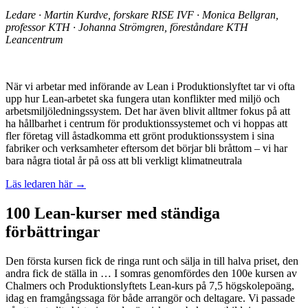
Ledare · Martin Kurdve, forskare RISE IVF · Monica Bellgran,
professor KTH · Johanna Strömgren, föreståndare KTH
Leancentrum
När vi arbetar med införande av Lean i Produktionslyftet tar vi ofta
upp hur Lean-arbetet ska fungera utan konflikter med miljö och
arbetsmiljöledningssystem. Det har även blivit alltmer fokus på att
ha hållbarhet i centrum för produktionssystemet och vi hoppas att
fler företag vill åstadkomma ett grönt produktionssystem i sina
fabriker och verksamheter eftersom det börjar bli bråttom – vi har
bara några tiotal år på oss att bli verkligt klimatneutrala
Läs ledaren här →
100 Lean-kurser med ständiga
förbättringar
Den första kursen fick de ringa runt och sälja in till halva priset, den
andra fick de ställa in … I somras genomfördes den 100e kursen av
Chalmers och Produktionslyftets Lean-kurs på 7,5 högskolepoäng,
idag en framgångssaga för både arrangör och deltagare. Vi passade