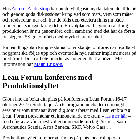
Hos
Acron i Anderstorp
har nu de viktigaste nyckeltalen identifierats
och genom goda diskussioner kring vad som mäts, vem som mäter
och registrerar, när och hur de följs upp etcetera finns nu både
rutiner och samsyn kring detta. En välplanerad layoutförändring i
produktionen är nu genomförd och i samband med det har de första
tre stegen i 5S genomförts med mycket bra resultat.
En handlingsplan kring reklamationer ska genomföras där resultatet
noggrant ska följas upp och eventuella nya rutiner implementeras på
bred front. Detta arbete prioriteras under en tid framöver. Mer
information har
Malin Erikson.
Lean Forum konferens med
Produktionslyftet
Glöm inte att boka din plats på konferensen Lean Forum 16-17
oktober 2019 i Södertälje. Årets program innehåller en mängd
sessioner som utmanar även dig som arbetat med Lean ett bra tag.
Lean Forum presenterar ett imponerande program –
läs mer här
–
med några av våra mest välrenommerade företag: Scania, Saab
Aeronautics Scania, Astra Zeneca, SKF, Volvo Cars …
Produktionslyftet kommer att finnas på plats med rollup och