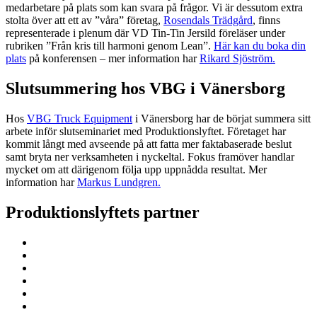
medarbetare på plats som kan svara på frågor. Vi är dessutom extra
stolta över att ett av ”våra” företag,
Rosendals Trädgård
, finns
representerade i plenum där VD Tin-Tin Jersild föreläser under
rubriken ”Från kris till harmoni genom Lean”.
Här kan du boka din
plats
på konferensen – mer information har
Rikard Sjöström.
Slutsummering hos VBG i Vänersborg
Hos
VBG Truck Equipment
i Vänersborg har de börjat summera sitt
arbete inför slutseminariet med Produktionslyftet. Företaget har
kommit långt med avseende på att fatta mer faktabaserade beslut
samt bryta ner verksamheten i nyckeltal. Fokus framöver handlar
mycket om att därigenom följa upp uppnådda resultat. Mer
information har
Markus Lundgren.
Produktionslyftets partner