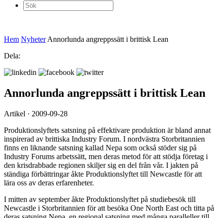
Sök
efter:
Hem
Nyheter
Annorlunda angreppssätt i brittisk Lean
Dela:
Annorlunda angreppssätt i brittisk Lean
Artikel · 2009-09-28
Produktionslyftets satsning på effektivare produktion är bland annat
inspirerad av brittiska Industry Forum. I nordvästra Storbritannien
finns en liknande satsning kallad Nepa som också stöder sig på
Industry Forums arbetssätt, men deras metod för att stödja företag i
den krisdrabbade regionen skiljer sig en del från vår. I jakten på
ständiga förbättringar åkte Produktionslyftet till Newcastle för att
lära oss av deras erfarenheter.
I mitten av september åkte Produktionslyftet på studiebesök till
Newcastle i Storbritannien för att besöka One North East och titta på
deras satsning Nepa, en regional satsning med många paralleller till