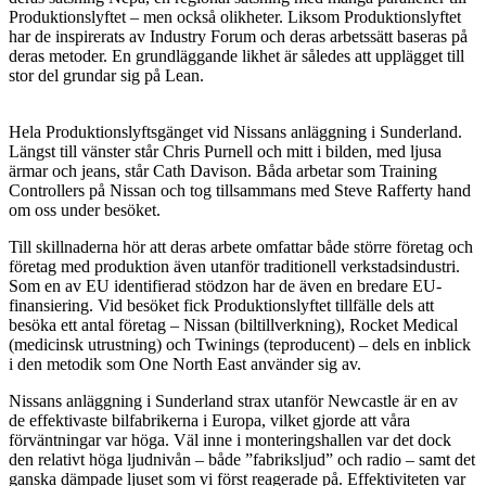
Produktionslyftet – men också olikheter. Liksom Produktionslyftet
har de inspirerats av Industry Forum och deras arbetssätt baseras på
deras metoder. En grundläggande likhet är således att upplägget till
stor del grundar sig på Lean.
Hela Produktionslyftsgänget vid Nissans anläggning i Sunderland.
Längst till vänster står Chris Purnell och mitt i bilden, med ljusa
ärmar och jeans, står Cath Davison. Båda arbetar som Training
Controllers på Nissan och tog tillsammans med Steve Rafferty hand
om oss under besöket.
Till skillnaderna hör att deras arbete omfattar både större företag och
företag med produktion även utanför traditionell verkstadsindustri.
Som en av EU identifierad stödzon har de även en bredare EU-
finansiering. Vid besöket fick Produktionslyftet tillfälle dels att
besöka ett antal företag – Nissan (biltillverkning), Rocket Medical
(medicinsk utrustning) och Twinings (teproducent) – dels en inblick
i den metodik som One North East använder sig av.
Nissans anläggning i Sunderland strax utanför Newcastle är en av
de effektivaste bilfabrikerna i Europa, vilket gjorde att våra
förväntningar var höga. Väl inne i monteringshallen var det dock
den relativt höga ljudnivån – både ”fabriksljud” och radio – samt det
ganska dämpade ljuset som vi först reagerade på. Effektiviteten var