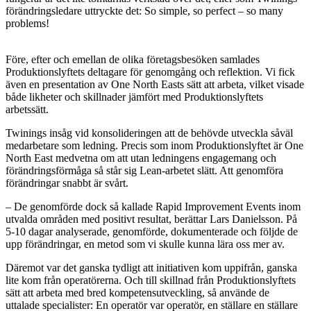
förändringsledare uttryckte det: So simple, so perfect – so many
problems!
Före, efter och emellan de olika företagsbesöken samlades
Produktionslyftets deltagare för genomgång och reflektion. Vi fick
även en presentation av One North Easts sätt att arbeta, vilket visade
både likheter och skillnader jämfört med Produktionslyftets
arbetssätt.
Twinings insåg vid konsolideringen att de behövde utveckla såväl
medarbetare som ledning. Precis som inom Produktionslyftet är One
North East medvetna om att utan ledningens engagemang och
förändringsförmåga så står sig Lean-arbetet slätt. Att genomföra
förändringar snabbt är svårt.
– De genomförde dock så kallade Rapid Improvement Events inom
utvalda områden med positivt resultat, berättar Lars Danielsson. På
5-10 dagar analyserade, genomförde, dokumenterade och följde de
upp förändringar, en metod som vi skulle kunna lära oss mer av.
Däremot var det ganska tydligt att initiativen kom uppifrån, ganska
lite kom från operatörerna. Och till skillnad från Produktionslyftets
sätt att arbeta med bred kompetensutveckling, så använde de
uttalade specialister: En operatör var operatör, en ställare en ställare