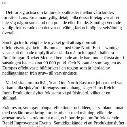
etc.
– Det rör sig också om kulturella skillnader mellan våra länder,
fortsätter Lars. En annan tydlig detalj i alla dessa företag var att vi
inte såg någon som stod och pratade eller fikade. Samtliga verkade
väldigt fokuserade och det var en väldig fart och hög sysselsättning
överallt.
Samtliga tre företag hade mycket gott att säga om sitt
effektiviseringsarbete tillsammans med One North East. Twinings
visade att de hade uppfyllt alla ställda mål och uppnått hållbara
förbättringar. Rocket Medical berättade att de bara under första året i
satsningen hade sparat 99.000 pund. Och Nissan är som sagt en av
Europas effektivaste bilfabriker i en region som är härdad av
nedläggningar, från gruv- till varvsindustri.
– Vad vi ska komma ihåg är att One North East mer jobbar med vad
vi kan kalla sjukvård i företagssammanhang, säger Hans Reich.
Inom Produktionslyftet fokuserar vi på friskvård, vilket är en
skillnad.
Från resan, som gav många reflektioner och idéer, tar vi bland annat
med oss lärdomar kring hur de arbetar med mätning, vilket de
arbetar mycket strukturerat med, och hur de genomför fokuserade
Rapid Improvement Events. Samtidigt kände vi att Produktionslyftet