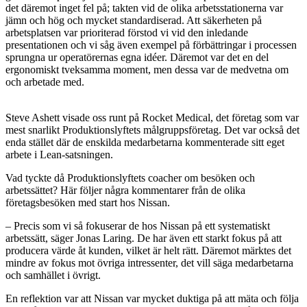
det däremot inget fel på; takten vid de olika arbetsstationerna var
jämn och hög och mycket standardiserad. Att säkerheten på
arbetsplatsen var prioriterad förstod vi vid den inledande
presentationen och vi såg även exempel på förbättringar i processen
sprungna ur operatörernas egna idéer. Däremot var det en del
ergonomiskt tveksamma moment, men dessa var de medvetna om
och arbetade med.
Steve Ashett visade oss runt på Rocket Medical, det företag som var
mest snarlikt Produktionslyftets målgruppsföretag. Det var också det
enda stället där de enskilda medarbetarna kommenterade sitt eget
arbete i Lean-satsningen.
Vad tyckte då Produktionslyftets coacher om besöken och
arbetssättet? Här följer några kommentarer från de olika
företagsbesöken med start hos Nissan.
– Precis som vi så fokuserar de hos Nissan på ett systematiskt
arbetssätt, säger Jonas Laring. De har även ett starkt fokus på att
producera värde åt kunden, vilket är helt rätt. Däremot märktes det
mindre av fokus mot övriga intressenter, det vill säga medarbetarna
och samhället i övrigt.
En reflektion var att Nissan var mycket duktiga på att mäta och följa