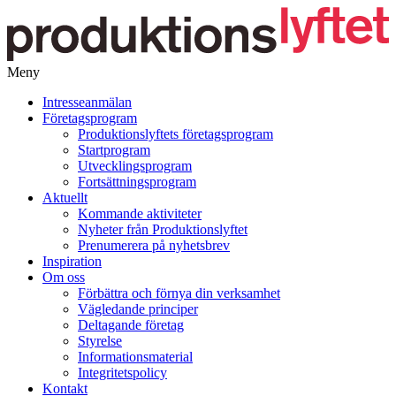
Meny
Gå
Intresseanmälan
vidare
Företagsprogram
till
Produktionslyftets företagsprogram
innehåll
Startprogram
Utvecklingsprogram
Fortsättningsprogram
Aktuellt
Kommande aktiviteter
Nyheter från Produktionslyftet
Prenumerera på nyhetsbrev
Inspiration
Om oss
Förbättra och förnya din verksamhet
Vägledande principer
Deltagande företag
Styrelse
Informationsmaterial
Integritetspolicy
Kontakt