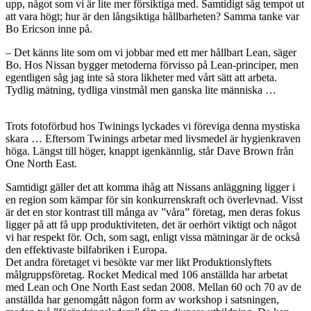
upp, något som vi är lite mer försiktiga med. Samtidigt såg tempot ut
att vara högt; hur är den långsiktiga hållbarheten? Samma tanke var
Bo Ericson inne på.
– Det känns lite som om vi jobbar med ett mer hållbart Lean, säger
Bo. Hos Nissan bygger metoderna förvisso på Lean-principer, men
egentligen såg jag inte så stora likheter med vårt sätt att arbeta.
Tydlig mätning, tydliga vinstmål men ganska lite människa …
Trots fotoförbud hos Twinings lyckades vi föreviga denna mystiska
skara … Eftersom Twinings arbetar med livsmedel är hygienkraven
höga. Längst till höger, knappt igenkännlig, står Dave Brown från
One North East.
Samtidigt gäller det att komma ihåg att Nissans anläggning ligger i
en region som kämpar för sin konkurrenskraft och överlevnad. Visst
är det en stor kontrast till många av ”våra” företag, men deras fokus
ligger på att få upp produktiviteten, det är oerhört viktigt och något
vi har respekt för. Och, som sagt, enligt vissa mätningar är de också
den effektivaste bilfabriken i Europa.
Det andra företaget vi besökte var mer likt Produktionslyftets
målgruppsföretag. Rocket Medical med 106 anställda har arbetat
med Lean och One North East sedan 2008. Mellan 60 och 70 av de
anställda har genomgått någon form av workshop i satsningen,