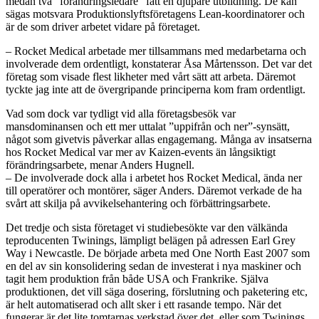
medan två ”förändringsledare” fått en djupare utbildning. De kan
sägas motsvara Produktionslyftsföretagens Lean-koordinatorer och
är de som driver arbetet vidare på företaget.
– Rocket Medical arbetade mer tillsammans med medarbetarna och
involverade dem ordentligt, konstaterar Åsa Mårtensson. Det var det
företag som visade flest likheter med vårt sätt att arbeta. Däremot
tyckte jag inte att de övergripande principerna kom fram ordentligt.
Vad som dock var tydligt vid alla företagsbesök var
mansdominansen och ett mer uttalat ”uppifrån och ner”-synsätt,
något som givetvis påverkar allas engagemang. Många av insatserna
hos Rocket Medical var mer av Kaizen-events än långsiktigt
förändringsarbete, menar Anders Hugnell.
– De involverade dock alla i arbetet hos Rocket Medical, ända ner
till operatörer och montörer, säger Anders. Däremot verkade de ha
svårt att skilja på avvikelsehantering och förbättringsarbete.
Det tredje och sista företaget vi studiebesökte var den välkända
teproducenten Twinings, lämpligt belägen på adressen Earl Grey
Way i Newcastle. De började arbeta med One North East 2007 som
en del av sin konsolidering sedan de investerat i nya maskiner och
tagit hem produktion från både USA och Frankrike. Själva
produktionen, det vill säga dosering, förslutning och paketering etc,
är helt automatiserad och allt sker i ett rasande tempo. När det
fungerar är det lite tomtarnas verkstad över det, eller som Twinings