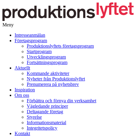
Meny
Gå
Intresseanmälan
vidare
Företagsprogram
till
Produktionslyftets företagsprogram
innehåll
Startprogram
Utvecklingsprogram
Fortsättningsprogram
Aktuellt
Kommande aktiviteter
Nyheter från Produktionslyftet
Prenumerera på nyhetsbrev
Inspiration
Om oss
Förbättra och förnya din verksamhet
Vägledande principer
Deltagande företag
Styrelse
Informationsmaterial
Integritetspolicy
Kontakt