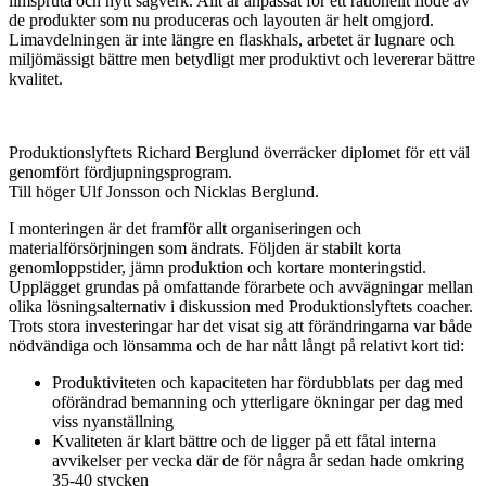
limspruta och nytt sågverk. Allt är anpassat för ett rationellt flöde av
de produkter som nu produceras och layouten är helt omgjord.
Limavdelningen är inte längre en flaskhals, arbetet är lugnare och
miljömässigt bättre men betydligt mer produktivt och levererar bättre
kvalitet.
Produktionslyftets Richard Berglund överräcker diplomet för ett väl
genomfört fördjupningsprogram.
Till höger Ulf Jonsson och Nicklas Berglund.
I monteringen är det framför allt organiseringen och
materialförsörjningen som ändrats. Följden är stabilt korta
genomloppstider, jämn produktion och kortare monteringstid.
Upplägget grundas på omfattande förarbete och avvägningar mellan
olika lösningsalternativ i diskussion med Produktionslyftets coacher.
Trots stora investeringar har det visat sig att förändringarna var både
nödvändiga och lönsamma och de har nått långt på relativt kort tid:
Produktiviteten och kapaciteten har fördubblats per dag med
oförändrad bemanning och ytterligare ökningar per dag med
viss nyanställning
Kvaliteten är klart bättre och de ligger på ett fåtal interna
avvikelser per vecka där de för några år sedan hade omkring
35-40 stycken