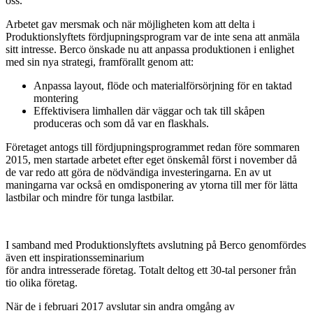
oss.
Arbetet gav mersmak och när möjligheten kom att delta i
Produktionslyftets fördjupningsprogram var de inte sena att anmäla
sitt intresse. Berco önskade nu att anpassa produktionen i enlighet
med sin nya strategi, framförallt genom att:
Anpassa layout, flöde och materialförsörjning för en taktad
montering
Effektivisera limhallen där väggar och tak till skåpen
produceras och som då var en flaskhals.
Företaget antogs till fördjupningsprogrammet redan före sommaren
2015, men startade arbetet efter eget önskemål först i november då
de var redo att göra de nödvändiga investeringarna. En av ut
maningarna var också en omdisponering av ytorna till mer för lätta
lastbilar och mindre för tunga lastbilar.
I samband med Produktionslyftets avslutning på Berco genomfördes
även ett inspirationsseminarium
för andra intresserade företag. Totalt deltog ett 30-tal personer från
tio olika företag.
När de i februari 2017 avslutar sin andra omgång av