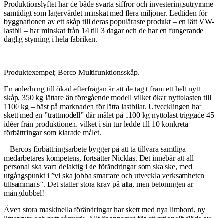
Produktionslyftet har de både svarta siffror och investeringsutrymme
samtidigt som lagervärdet minskat med flera miljoner. Ledtiden för
byggnationen av ett skåp till deras populäraste produkt – en lätt VW-
lastbil – har minskat från 14 till 3 dagar och de har en fungerande
daglig styrning i hela fabriken.
Produktexempel; Berco Multifunktionsskåp.
En anledning till ökad efterfrågan är att de tagit fram ett helt nytt
skåp, 350 kg lättare än föregående modell vilket ökar nyttolasten till
1100 kg – bäst på marknaden för lätta lastbilar. Utvecklingen har
skett med en ”trattmodell” där målet på 1100 kg nyttolast triggade 45
idéer från produktionen, vilket i sin tur ledde till 10 konkreta
förbättringar som klarade målet.
– Bercos förbättringsarbete bygger på att ta tillvara samtliga
medarbetares kompetens, fortsätter Nicklas. Det innebär att all
personal ska vara delaktig i de förändringar som ska ske, med
utgångspunkt i ”vi ska jobba smartare och utveckla verksamheten
tillsammans”. Det ställer stora krav på alla, men belöningen är
mångdubbel!
Även stora maskinella förändringar har skett med nya limbord, ny