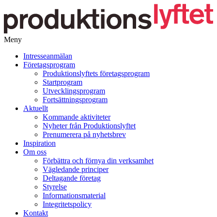
Meny
Gå
Intresseanmälan
vidare
Företagsprogram
till
Produktionslyftets företagsprogram
innehåll
Startprogram
Utvecklingsprogram
Fortsättningsprogram
Aktuellt
Kommande aktiviteter
Nyheter från Produktionslyftet
Prenumerera på nyhetsbrev
Inspiration
Om oss
Förbättra och förnya din verksamhet
Vägledande principer
Deltagande företag
Styrelse
Informationsmaterial
Integritetspolicy
Kontakt