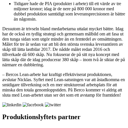
Tidigare hade de PIA (produkter i arbete) till ett värde av tre
miljoner kronor; idag är de nere på 800 000 kronor med
dubbel produktion samtidigt som leveransprecisionen är bättre
än någonsin.
Dessutom är trivseln bland medarbetarna uttalat mycket bättre. Idag
har de också en tydlig strategi och gemensam målbild om att fasa ut
den tunga sidan som utgör mindre än en femtedel av omsättningen.
Målet för tre år sedan var att bli den största svenska leverantören av
skåp till lätta lastbilar 2017. De nådde målet redan 2016 och
tillverkade då 600 skåp. Nu fokuserar de på sitt nya koncept med
lätta skåp där de idag producerar 380 skåp – inom två år siktar de på
närmare en dubblering.
– Bercos Lean-arbete har kraftigt effektiviserat produktionen,
avslutar Nicklas. Syftet med Lean-satsningen var att åstadkomma en
smidigare tillverkning och en mer strukturerad arbetsplats för att
minska den totala genomloppstiden. På Berco kommer vi aldrig att
sluta med Lean-arbetet utan ser det som ett avstamp för framtiden!
Produktionslyftets partner