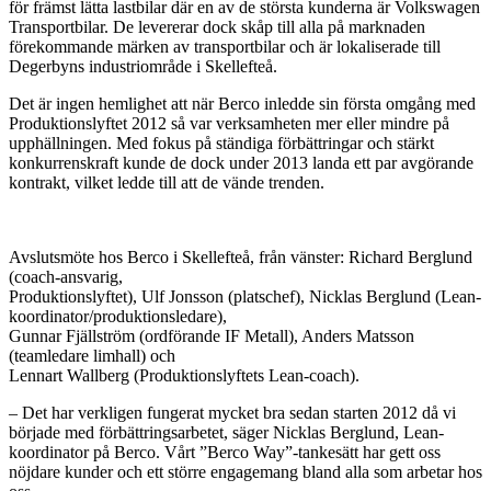
för främst lätta lastbilar där en av de största kunderna är Volkswagen
Transportbilar. De levererar dock skåp till alla på marknaden
förekommande märken av transportbilar och är lokaliserade till
Degerbyns industriområde i Skellefteå.
Det är ingen hemlighet att när Berco inledde sin första omgång med
Produktionslyftet 2012 så var verksamheten mer eller mindre på
upphällningen. Med fokus på ständiga förbättringar och stärkt
konkurrenskraft kunde de dock under 2013 landa ett par avgörande
kontrakt, vilket ledde till att de vände trenden.
Avslutsmöte hos Berco i Skellefteå, från vänster: Richard Berglund
(coach-ansvarig,
Produktionslyftet), Ulf Jonsson (platschef), Nicklas Berglund (Lean-
koordinator/produktionsledare),
Gunnar Fjällström (ordförande IF Metall), Anders Matsson
(teamledare limhall) och
Lennart Wallberg (Produktionslyftets Lean-coach).
– Det har verkligen fungerat mycket bra sedan starten 2012 då vi
började med förbättringsarbetet, säger Nicklas Berglund, Lean-
koordinator på Berco. Vårt ”Berco Way”-tankesätt har gett oss
nöjdare kunder och ett större engagemang bland alla som arbetar hos