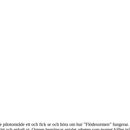
te pilotområde ett och fick se och höra om hur ”Flödesormen” fungerar. 
se linjärt och enkelt ut. Ormen begränsar antalet arbeten som teamet hålle