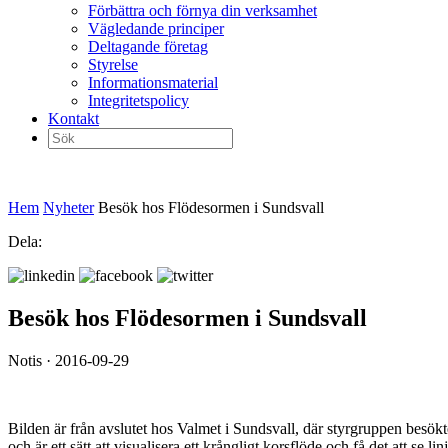
Förbättra och förnya din verksamhet
Vägledande principer
Deltagande företag
Styrelse
Informationsmaterial
Integritetspolicy
Kontakt
Sök
efter:
Hem
Nyheter
Besök hos Flödesormen i Sundsvall
Dela:
Besök hos Flödesormen i Sundsvall
Notis · 2016-09-29
Bilden är från avslutet hos Valmet i Sundsvall, där styrgruppen besök
och är ett sätt att visualisera ett krångligt korsflöde och få det att 