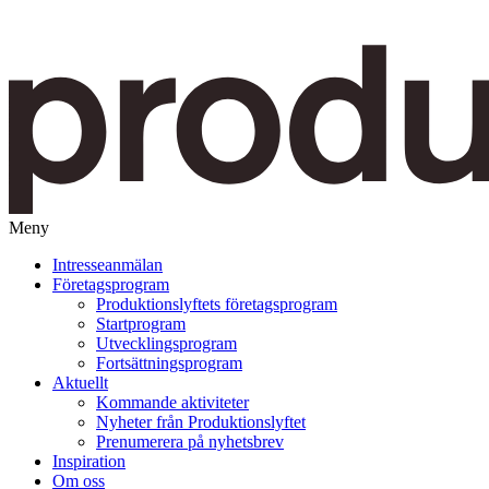
Meny
Gå
Intresseanmälan
vidare
Företagsprogram
till
Produktionslyftets företagsprogram
innehåll
Startprogram
Utvecklingsprogram
Fortsättningsprogram
Aktuellt
Kommande aktiviteter
Nyheter från Produktionslyftet
Prenumerera på nyhetsbrev
Inspiration
Om oss