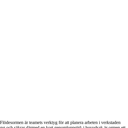
Flödesormen är teamets verktyg för att planera arbeten i verkstaden
r igång och säkrar därmed en kort genomloppstid; i huvudsak är ormen ett