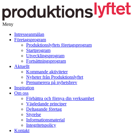
Meny
Gå
Intresseanmälan
vidare
Företagsprogram
till
Produktionslyftets företagsprogram
innehåll
Startprogram
Utvecklingsprogram
Fortsättningsprogram
Aktuellt
Kommande aktiviteter
Nyheter från Produktionslyftet
Prenumerera på nyhetsbrev
Inspiration
Om oss
Förbättra och förnya din verksamhet
Vägledande principer
Deltagande företag
Styrelse
Informationsmaterial
Integritetspolicy
Kontakt