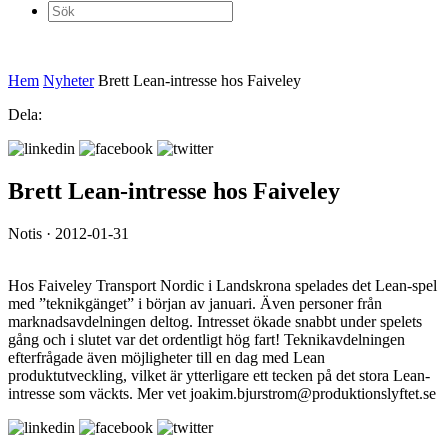
Sök
efter:
Hem
Nyheter
Brett Lean-intresse hos Faiveley
Dela:
Brett Lean-intresse hos Faiveley
Notis · 2012-01-31
Hos Faiveley Transport Nordic i Landskrona spelades det Lean-spel
med ”teknikgänget” i början av januari. Även personer från
marknadsavdelningen deltog. Intresset ökade snabbt under spelets
gång och i slutet var det ordentligt hög fart! Teknikavdelningen
efterfrågade även möjligheter till en dag med Lean
produktutveckling, vilket är ytterligare ett tecken på det stora Lean-
intresse som väckts. Mer vet joakim.bjurstrom@produktionslyftet.se