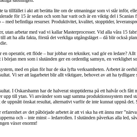
iktiga satsningen.
a tillfället i akt att berätta lite om de utmaningar som vi står inför, elle
rade för 15 år sedan och som har varit och är en viktig del i Scanias 
tio – med befintliga resurser. Produktivitet, kvalitet, stopptider, levera
ter, utan arbetar med vad vi kallar Masterprocesser. Vid alla våra 15 fab
ll att ha alla fakta, förstå det verkliga utgångsläget – då blir också pl
die.
 en operatör, ett flöde – hur jobbar en tekniker, vad gör en ledare? Allt f
igt i början men som i slutänden ger en ordentlig samsyn, en verklighet so
stem, med en plan för hur de ska lyfta verksamheten. Arbetet är oerhört f
ultat. Vi ser att lagarbetet blir allt viktigare, behovet av att ha tydligar
sultat. I Oskarshamn har de halverat stopptiderna på ett halvår och fått n
ommer upp till ytan. Vi använder som sagt samma produktionssystem med st
att de uppnått önskat resultat, alternativt varför de inte kunnat uppnå de
 erfarenhet av det påbörjade arbetet är att vi ska ha ett ännu mer ”närv
erna och – inte minst – ledarrollen. I slutänden påverkas alla led, såvä
ningen växer enormt!