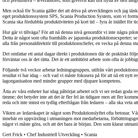
och presumtiva – leverantörer, som givetvis kan dra nytta av den långs
Men också för Scania gäller det att driva på utvecklingen och jag tänkte t
eget produktionssystem SPS, Scania Production System, som vi formule
Scania ska fördubbla produktiviteten på kort tid – fyra år istället för 
Hur går vi tillväga? För att nå denna nivå genomför vi inte några pilo
Detta är något som ofta framhålls av japanska produktionsexperter; se ti
alla från personaldirektör till produktionschefer, en vecka på denna stu
Det omfattar ett antal dagar direkt i produktionen där de praktiskt följer
förväntar oss är det rätta. Det är ett ambitiöst arbete som ofta är jobb
Följande två veckor arbetar ledningsgruppen, utifrån vårt produktionssy
resultat vi har idag – och vad vi måste fokusera på för att nå ett nytt res
lagorganisation med mindre grupper med djupare kompetens.
Åtta av våra enheter har idag påbörjat arbetet och vi ser redan goda re
timme; det betyder inte att det är fler fel än tidigare men att fler k
reda och inte minst en tydlig efterfrågan från ledaren – alla ska veta 
Vikten av ledarskapet är något som Produktionslyftet ofta betonar. Vår
innebär en uppväxling i utmaningen mot medarbetarna, förbättringsgrupp
något vi måste göra, och att det bara är början. Den som klarar utma
Gert Frick • Chef Industriell Utveckling • Scania