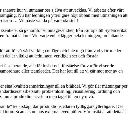
r snarare hur vi utmanar oss själva att utvecklas. Vi arbetar efter vårt
framgång. Nu har ledningen ytterligare höjt ribban med utmaningen att
nsprecision … Vi måste vända på varenda sten!
riksenheter så genomför vi nulägesstudier, från Europa till Sydamerika.
anen framåt lättare! Vid varje enhet lägger hela ledningen, omfattande
ör att förstå vårt verkliga nuläge och inte utgå från vad vi tror eller
m det är viktigt att ledningen verkligen ser och förstår.
ascinerande, alla får insikt och förståelse för varför vi ser de
e samordnare eller teamleader. Det har lett till att vi går mot mer av en
er sina kvalitetsanmärkningar till en bråkdel. Vi gör fler mätningar per
andardiserat arbetssätt, problemlösning, visualisering, ordning och
t. Samma produktionssystem men taget till en ny nivå.
arande” ledarskap, där produktionsledaren tydliggörs ytterligare. Det
l inom Scania som hos externa leverantörer. Vår insikt är att detta är