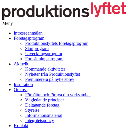
Meny
Gå
Intresseanmälan
vidare
Företagsprogram
till
Produktionslyftets företagsprogram
innehåll
Startprogram
Utvecklingsprogram
Fortsättningsprogram
Aktuellt
Kommande aktiviteter
Nyheter från Produktionslyftet
Prenumerera på nyhetsbrev
Inspiration
Om oss
Förbättra och förnya din verksamhet
Vägledande principer
Deltagande företag
Styrelse
Informationsmaterial
Integritetspolicy
Kontakt