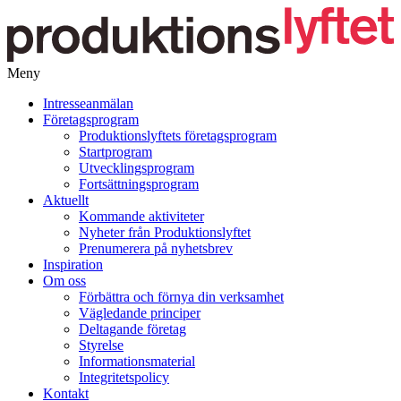
Meny
Gå
Intresseanmälan
vidare
Företagsprogram
till
Produktionslyftets företagsprogram
innehåll
Startprogram
Utvecklingsprogram
Fortsättningsprogram
Aktuellt
Kommande aktiviteter
Nyheter från Produktionslyftet
Prenumerera på nyhetsbrev
Inspiration
Om oss
Förbättra och förnya din verksamhet
Vägledande principer
Deltagande företag
Styrelse
Informationsmaterial
Integritetspolicy
Kontakt