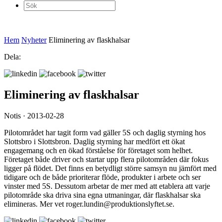
Sök
efter:
Hem
Nyheter
Eliminering av flaskhalsar
Dela:
Eliminering av flaskhalsar
Notis · 2013-02-28
Pilotområdet har tagit form vad gäller 5S och daglig styrning hos
Slottsbro i Slottsbron. Daglig styrning har medfört ett ökat
engagemang och en ökad förståelse för företaget som helhet.
Företaget både driver och startar upp flera pilotområden där fokus
ligger på flödet. Det finns en betydligt större samsyn nu jämfört med
tidigare och de både prioriterar flöde, produkter i arbete och ser
vinster med 5S. Dessutom arbetar de mer med att etablera att varje
pilotområde ska driva sina egna utmaningar, där flaskhalsar ska
elimineras. Mer vet roger.lundin@produktionslyftet.se.