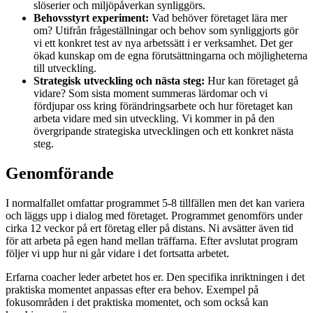
slöserier och miljöpåverkan synliggörs.
Behovsstyrt experiment:
Vad behöver företaget lära mer
om? Utifrån frågeställningar och behov som synliggjorts gör
vi ett konkret test av nya arbetssätt i er verksamhet. Det ger
ökad kunskap om de egna förutsättningarna och möjligheterna
till utveckling.
Strategisk utveckling och nästa steg:
Hur kan företaget gå
vidare? Som sista moment summeras lärdomar och vi
fördjupar oss kring förändringsarbete och hur företaget kan
arbeta vidare med sin utveckling. Vi kommer in på den
övergripande strategiska utvecklingen och ett konkret nästa
steg.
Genomförande
I normalfallet omfattar programmet 5-8 tillfällen men det kan variera
och läggs upp i dialog med företaget. Programmet genomförs under
cirka 12 veckor på ert företag eller på distans. Ni avsätter även tid
för att arbeta på egen hand mellan träffarna. Efter avslutat program
följer vi upp hur ni går vidare i det fortsatta arbetet.
Erfarna coacher leder arbetet hos er. Den specifika inriktningen i det
praktiska momentet anpassas efter era behov. Exempel på
fokusområden i det praktiska momentet, och som också kan