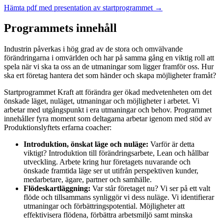
Hämta pdf med presentation av startprogrammet →
Programmets innehåll
Industrin påverkas i hög grad av de stora och omvälvande
förändringarna i omvärlden och har på samma gång en viktig roll att
spela när vi ska ta oss an de utmaningar som ligger framför oss. Hur
ska ert företag hantera det som händer och skapa möjligheter framåt?
Startprogrammet Kraft att förändra ger ökad medvetenheten om det
önskade läget, nuläget, utmaningar och möjligheter i arbetet. Vi
arbetar med utgångspunkt i era utmaningar och behov. Programmet
innehåller fyra moment som deltagarna arbetar igenom med stöd av
Produktionslyftets erfarna coacher:
Introduktion, önskat läge och nuläge:
Varför är detta
viktigt? Introduktion till förändringsarbete, Lean och hållbar
utveckling. Arbete kring hur företagets nuvarande och
önskade framtida läge ser ut utifrån perspektiven kunder,
medarbetare, ägare, partner och samhälle.
Flödeskartläggning:
Var står företaget nu? Vi ser på ett valt
flöde och tillsammans synliggör vi dess nuläge. Vi identifierar
utmaningar och förbättringspotential. Möjligheter att
effektivisera flödena, förbättra arbetsmiljö samt minska