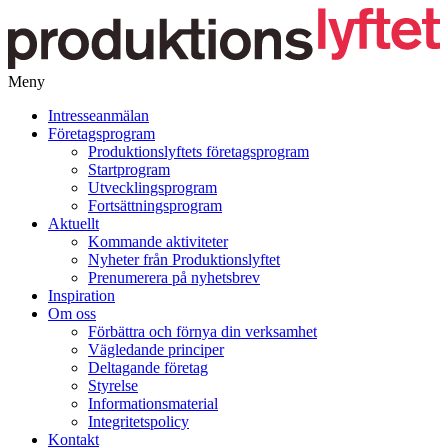
Meny
Gå
Intresseanmälan
vidare
Företagsprogram
till
Produktionslyftets företagsprogram
innehåll
Startprogram
Utvecklingsprogram
Fortsättningsprogram
Aktuellt
Kommande aktiviteter
Nyheter från Produktionslyftet
Prenumerera på nyhetsbrev
Inspiration
Om oss
Förbättra och förnya din verksamhet
Vägledande principer
Deltagande företag
Styrelse
Informationsmaterial
Integritetspolicy
Kontakt