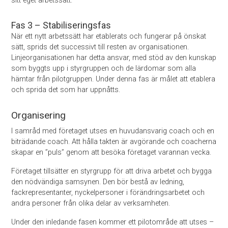
sitt eget arbetssätt.
Fas 3 – Stabiliseringsfas
När ett nytt arbetssätt har etablerats och fungerar på önskat
sätt, sprids det successivt till resten av organisationen.
Linjeorganisationen har detta ansvar, med stöd av den kunskap
som byggts upp i styrgruppen och de lärdomar som alla
hämtar från pilotgruppen. Under denna fas är målet att etablera
och sprida det som har uppnåtts.
Organisering
I samråd med företaget utses en huvud­ansvarig coach och en
biträdande coach. Att hålla takten är avgörande och coacherna
skapar en ”puls” genom att besöka företaget varannan vecka.
Företaget tillsätter en styrgrupp för att driva arbetet och bygga
den nödvändiga samsynen. Den bör bestå av ledning,
fackrepresentanter, nyckelpersoner i förändringsarbetet och
andra personer från olika delar av verksamheten.
Under den inledande fasen kommer ett pilotområde att utses –