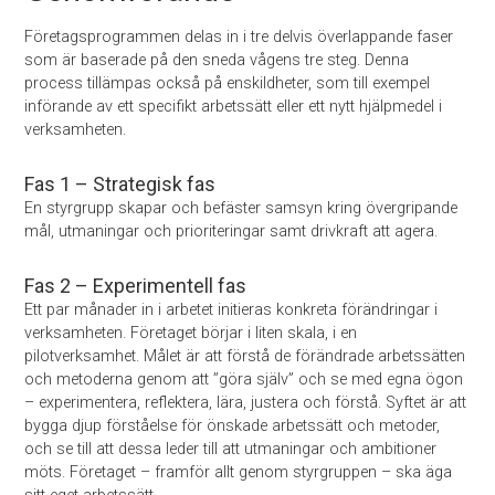
Företagsprogrammen delas in i tre delvis överlappande faser
som är baserade på den sneda vågens tre steg. Denna
process tillämpas också på enskildheter, som till exempel
införande av ett specifikt arbetssätt eller ett nytt hjälpmedel i
verksamheten.
Fas 1 – Strategisk fas
En styrgrupp skapar och befäster samsyn kring övergripande
mål, utmaningar och prioriteringar samt drivkraft att agera.
Fas 2 – Experimentell fas
Ett par månader in i arbetet initieras konkreta förändringar i
verksamheten. Företaget börjar i liten skala, i en
pilotverksamhet. Målet är att förstå de förändrade arbetssätten
och metoderna genom att ”göra själv” och se med egna ögon
– experimentera, reflektera, lära, justera och förstå. Syftet är att
bygga djup förståelse för önskade arbetssätt och metoder,
och se till att dessa leder till att utmaningar och ambitioner
möts. Företaget – framför allt genom styrgruppen – ska äga