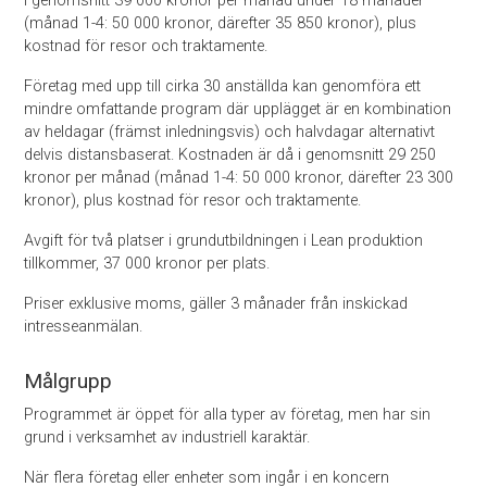
I genomsnitt 39 000 kronor per månad under 18 månader
(månad 1-4: 50 000 kronor, därefter 35 850 kronor), plus
kostnad för resor och traktamente.
Företag med upp till cirka 30 anställda kan genom­föra ett
mindre omfattande program där upplägget är en kombination
av heldagar (främst inledningsvis) och halvdagar alternativt
delvis distansbaserat. Kostnaden är då i genomsnitt 29 250
kronor per månad (månad 1-4: 50 000 kronor, därefter 23 300
kronor), plus kostnad för resor och traktamente.
Avgift för två platser i grundutbildningen i Lean produktion
tillkommer, 37 000 kronor per plats.
Priser exklusive moms, gäller 3 månader från inskickad
intresseanmälan.
Målgrupp
Programmet är öppet för alla typer av företag, men har sin
grund i verksamhet av industriell karaktär.
När flera företag eller enheter som ingår i en koncern