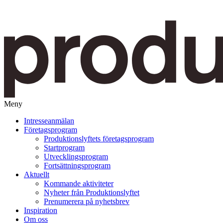
Meny
Gå
Intresseanmälan
vidare
Företagsprogram
till
Produktionslyftets företagsprogram
innehåll
Startprogram
Utvecklingsprogram
Fortsättningsprogram
Aktuellt
Kommande aktiviteter
Nyheter från Produktionslyftet
Prenumerera på nyhetsbrev
Inspiration
Om oss