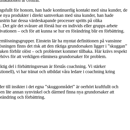
nikationen är central.
ngsfullt för honom, han hade kontinuerlig kontakt med sina kunder, de
de nya produkter i direkt samverkan med sina kunder, han hade
strin har dessa värdeskapande processer spritts på olika
Det gör det svårare att förstå hur en individs eller grupps arbete
vationen – och för att kunna se hur en förändring blir en förbättring.
blemlösningsgrupper. Einstein lär ha myntat definitionen på vansinne
ningen finns det risk att den riktiga grundorsaken ligger i ”skuggan”
aken förblir olöst – och problemet kommer tillbaka. Här krävs respekt
ehövs för att verkligen eliminera grundorsaker för problem.
ig del i förbättringsresan är förstås coachning. Vi stärker
ionell), vi har tränat och utbildat våra ledare i coachning kring
 till insikter i det egna ”skuggområdet” är oerhört kraftfullt och
 ur en lite annan synvinkel och därmed finna nya grundorsaker att
örändring och förbättring.