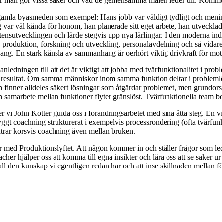
för man gör vissa saker och vad de gemensamma målen leder till. Kommu
en gamla byasmeden som exempel: Hans jobb var väldigt tydligt och meni
var väl kända för honom, han planerade sitt eget arbete, han utveckla
tensutvecklingen och lärde stegvis upp nya lärlingar. I den moderna indu
 produktion, forskning och utveckling, personalavdelning och så vidare. 
nhang. En stark känsla av sammanhang är oerhört viktig drivkraft för moti
ledningen till att det är viktigt att jobba med tvärfunktionalitet i pro
 resultat. Om samma människor inom samma funktion deltar i problemlös
h finner alldeles säkert lösningar som åtgärdar problemet, men grundors
ch samarbete mellan funktioner flyter gränslöst. Tvärfunktionella team b
vi John Kotter guida oss i förändringsarbetet med sina åtta steg. En vikt
ggt coachning strukturerat i exempelvis processrondering (ofta tvärfunkt
rar korsvis coachning även mellan bruken.
r med Produktionslyftet. Att någon kommer in och ställer frågor som leder
oacher hjälper oss att komma till egna insikter och lära oss att se saker
all den kunskap vi egentligen redan har och att inse skillnaden mellan f