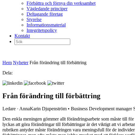
Förbättra och förnya din verksamhet
Vägledande principer
Deltagande företag
Styrelse
Informationsmaterial
Integritetspolicy
Kontakt
Sök
efter:
Hem
Nyheter
Från förändring till förbättring
Dela:
Från förändring till förbättring
Ledare · AnnaKarin Djupenström • Business Development manager S
Den enkla meningen gömmer allt förändringsarbete som måste till för att
lyckas att göra förändringar till förbättringar är det viktigt att vi a
rubriken antyder måste förändringen vara meningsfull för de individe