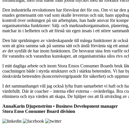
förbättringar, men ofta måste man jobba mycket med att förklara var
Den industriella revolutionen har försvårat det för oss. Om vi tar d
enades gemensamt om vad som skulle levereras och när, hans uppdrag 
kontroll över ordningen på sin arbetsplats, han hade ansvar för kompe
organisatoriska funktioner: Sälj- och marknadsorganisation, planering,
matchar in i helheten och att förstå sin egen insats i ett större samma
Den här spridningen av värdeskapande till många funktioner är också an
som att göra samma sak på samma sätt och ändå förvänta sig ett annat
av det synfält de har inom funktionen. De besvarar sina fem varför oc
för varandra och varandras kunskaper, att organisatoriska silos rivs o
I mitt dagliga arbete och inom Stora Ensos Consumer Boards bruk låter 
coachningen både i styrda strukturer och i stärkta beteenden. Vi har by
önskvärda beteenden (koncernövergripande för säkerhet) och uppmunt
I det sammanhanget vill jag också lyfta fram samarbetet vi haft och ha
värdefullt. Där är coacher – interna eller externa – ovärderliga. Bra c
eliminera och nya värden att skapa. De hjälper oss att få utväxling av 
AnnaKarin Djupenström • Business Development manager
Stora Enso Consumer Board division