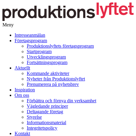
Meny
Gå
Intresseanmälan
vidare
Företagsprogram
till
Produktionslyftets företagsprogram
innehåll
Startprogram
Utvecklingsprogram
Fortsättningsprogram
Aktuellt
Kommande aktiviteter
Nyheter från Produktionslyftet
Prenumerera på nyhetsbrev
Inspiration
Om oss
Förbättra och förnya din verksamhet
Vägledande principer
Deltagande företag
Styrelse
Informationsmaterial
Integritetspolicy
Kontakt