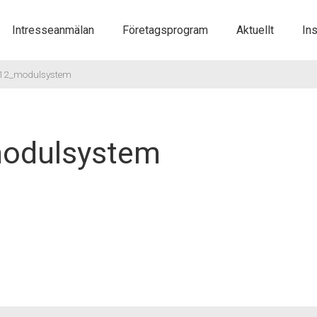
Gå
Intresseanmälan
Företagsprogram
Aktuellt
Ins
vidare
till
12_modulsystem
innehåll
odulsystem