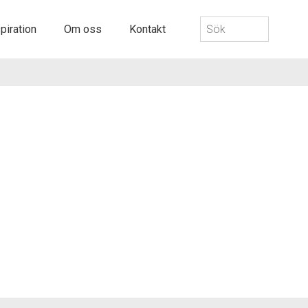
Sök
piration
Om oss
Kontakt
efter: