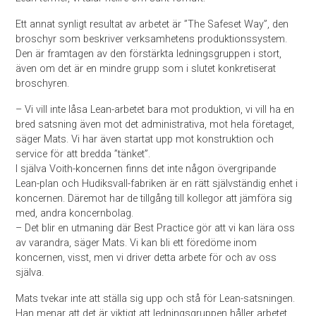
Ett annat synligt resultat av arbetet är ”The Safeset Way”, den
broschyr som beskriver verksamhetens produktionssystem.
Den är framtagen av den förstärkta ledningsgruppen i stort,
även om det är en mindre grupp som i slutet konkretiserat
broschyren.
– Vi vill inte låsa Lean-arbetet bara mot produktion, vi vill ha en
bred satsning även mot det administrativa, mot hela företaget,
säger Mats. Vi har även startat upp mot konstruktion och
service för att bredda ”tänket”.
I själva Voith-koncernen finns det inte någon övergripande
Lean-plan och Hudiksvall-fabriken är en rätt självständig enhet i
koncernen. Däremot har de tillgång till kollegor att jämföra sig
med, andra koncernbolag.
– Det blir en utmaning där Best Practice gör att vi kan lära oss
av varandra, säger Mats. Vi kan bli ett föredöme inom
koncernen, visst, men vi driver detta arbete för och av oss
själva.
Mats tvekar inte att ställa sig upp och stå för Lean-satsningen.
Han menar att det är viktigt att ledningsgruppen håller arbetet