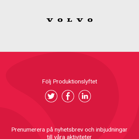
Följ Produktionslyftet
Prenumerera på nyhetsbrev och inbjudningar
till våra aktiviteter