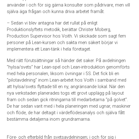
använder i och för sig gärna konsulter som pådrivare, men vill
själva äga frågan och kunna driva arbetet framåt.
– Sedan vi blev antagna har det rullat på enligt
Produktionslyftets metodik, berättar Christer Moberg,
Production Supervisor hos Voith. Vi skickade som sagt fem
personer på Lean-kursen och sakta men säkert börjar vi
implementera ett Lean-tänk i hela företaget.
Med rätt förutsättningar så händer det saker. På avdelningen
”hylsa/svets” har Lean-spel och Lean-introduktion genomförts
med hela personalen, liksom övningar i 5S. Det fick bli en
”pilotavdelning” inom Lean-arbetet hos Voith i samband med
att hylsa/svets flyttade till en ny, angränsande lokal. När den
nya verkstaden planerades togs ett grovt upplägg på layout
fram och sedan gick ritningarna till medarbetarna ”på golvet”.
De har sedan varit med i hela planeringen med ugnar, maskiner
och flöde, de har deltagit i värdeflödesanalys och själva fått
bestämma detaljerna inom grundramarna.
Före- och efterbild från svetsavdelningen; i och för sig i