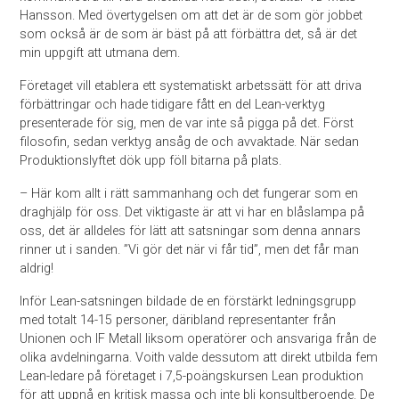
Hansson. Med övertygelsen om att det är de som gör jobbet
som också är de som är bäst på att förbättra det, så är det
min uppgift att utmana dem.
Företaget vill etablera ett systematiskt arbetssätt för att driva
förbättringar och hade tidigare fått en del Lean-verktyg
presenterade för sig, men de var inte så pigga på det. Först
filosofin, sedan verktyg ansåg de och avvaktade. När sedan
Produktionslyftet dök upp föll bitarna på plats.
– Här kom allt i rätt sammanhang och det fungerar som en
draghjälp för oss. Det viktigaste är att vi har en blåslampa på
oss, det är alldeles för lätt att satsningar som denna annars
rinner ut i sanden. ”Vi gör det när vi får tid”, men det får man
aldrig!
Inför Lean-satsningen bildade de en förstärkt ledningsgrupp
med totalt 14-15 personer, däribland representanter från
Unionen och IF Metall liksom operatörer och ansvariga från de
olika avdelningarna. Voith valde dessutom att direkt utbilda fem
Lean-ledare på företaget i 7,5-poängskursen Lean produktion
för att uppnå en kritisk massa och inte bli konsultberoende. De