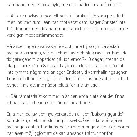
samband med ett lokalbyte, men skillnaden är ändå enorm.
– Att exempelvis ta bort ett pallställ brukar inte vara populärt,
men insikten runt Lean har motiverat dem, säger Christer. Inte
från början, men de anammade tänket och idag uppskattar de
verkligen medbestämmandet.
På avdelningen svarvas ytter- och innerhylsor, vilka sedan
svetsas samman, värmebehandlas och blästras. Här hade de
tidigare genomloppstider på upp emot 7-10 dagar, medan de
idag är nere på ca 3 dagar. Layouten i lokalen är gjord för att
inte rymma några mellanlager. Endast vid varmhållningsugnen
finns det ett buffertlager, men den är dimensionerad för detta. I
övrigt finns det inte någon plats för mellanlager.
– Där råmaterialet kommer in är den enda plats där det finns
ett pallställ, det enda som finns i hela flödet.
En smart del av den nya verkstaden är den ”bakomliggande”
korridoren, direkt i anslutning till svetsbåsen. Här står själva
svetsaggregaten, här finns centraldammsugare etc. Korridoren
har även möjliggjort att de kan använda trådtunnor för