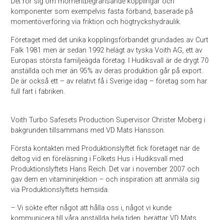
Det rör sig om momentbegränsande kopplingar och
komponenter som exempelvis fasta förband, baserade på
momentöverföring via friktion och högtryckshydraulik.
Företaget med det unika kopplingsförbandet grundades av Curt
Falk 1981 men är sedan 1992 helägt av tyska Voith AG, ett av
Europas största familjeägda företag. I Hudiksvall är de drygt 70
anställda och mer än 95% av deras produktion går på export.
De är också ett – av relativt få i Sverige idag – företag som har
full fart i fabriken.
Voith Turbo Safesets Production Supervisor Christer Moberg i
bakgrunden tillsammans med VD Mats Hansson.
Första kontakten med Produktionslyftet fick företaget när de
deltog vid en föreläsning i Folkets Hus i Hudiksvall med
Produktionslyftets Hans Reich. Det var i november 2007 och
gav dem en vitamininjektion – och inspiration att anmäla sig
via Produktionslyftets hemsida.
– Vi sökte efter något att hålla oss i, något vi kunde
kommunicera till våra anställda hela tiden, berättar VD Mats