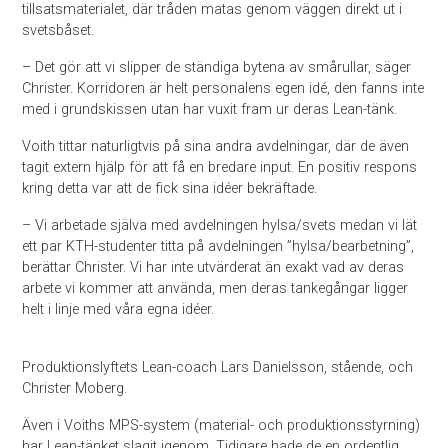
tillsatsmaterialet, där tråden matas genom väggen direkt ut i
svetsbåset.
– Det gör att vi slipper de ständiga bytena av smårullar, säger
Christer. Korridoren är helt personalens egen idé, den fanns inte
med i grundskissen utan har vuxit fram ur deras Lean-tänk.
Voith tittar naturligtvis på sina andra avdelningar, där de även
tagit extern hjälp för att få en bredare input. En positiv respons
kring detta var att de fick sina idéer bekräftade.
– Vi arbetade själva med avdelningen hylsa/svets medan vi lät
ett par KTH-studenter titta på avdelningen ”hylsa/bearbetning”,
berättar Christer. Vi har inte utvärderat än exakt vad av deras
arbete vi kommer att använda, men deras tankegångar ligger
helt i linje med våra egna idéer.
Produktionslyftets Lean-coach Lars Danielsson, stående, och
Christer Moberg.
Även i Voiths MPS-system (material- och produktionsstyrning)
har Lean-tänket slagit igenom. Tidigare hade de en ordentlig