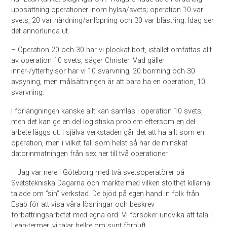
uppsättning operationer inom hylsa/svets; operation 10 var
svets, 20 var härdning/anlöpning och 30 var blästring. Idag ser
det annorlunda ut.
– Operation 20 och 30 har vi plockat bort, istället omfattas allt
av operation 10 svets, säger Christer. Vad gäller
inner-/ytterhylsor har vi 10 svarvning, 20 borrning och 30
avsyning, men målsättningen är att bara ha en operation, 10
svarvning.
I förlängningen kanske allt kan samlas i operation 10 svets,
men det kan ge en del logistiska problem eftersom en del
arbete läggs ut. I själva verkstaden går det att ha allt som en
operation, men i vilket fall som helst så har de minskat
datorinmatningen från sex ner till två operationer.
– Jag var nere i Göteborg med två svetsoperatörer på
Svetstekniska Dagarna och märkte med vilken stolthet killarna
talade om ”sin” verkstad. De bjöd på egen hand in folk från
Esab för att visa våra lösningar och beskrev
förbättringsarbetet med egna ord. Vi försöker undvika att tala i
Lean-termer, vi talar hellre om sunt förnuft.