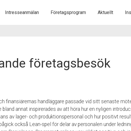
Gå
Intresseanmälan
Företagsprogram
Aktuellt
Ins
vidare
till
innehåll
rande företagsbesök
h finansiärernas handläggare passade vid sitt senaste möt
e bland annat inspirerades av att höra hur en nyligen introdu
ans av lager- och produktionspersonal och hur positivt result
pågick också Lean-spel för delar av personalen under lednin