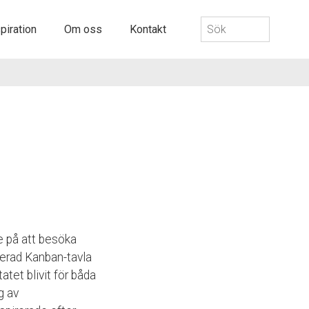
Sök
piration
Om oss
Kontakt
efter:
e på att besöka
cerad Kanban-tavla
atet blivit för båda
g av