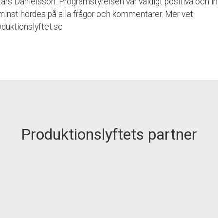
ars Danielsson. Programstyrelsen var väldigt positiva och in
 minst hördes på alla frågor och kommentarer. Mer vet
oduktionslyftet.se
Produktionslyftets partner