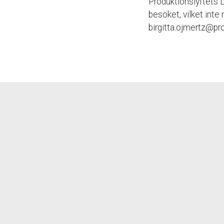
Produktionslyftets L
besöket, vilket inte
birgitta.ojmertz@pr