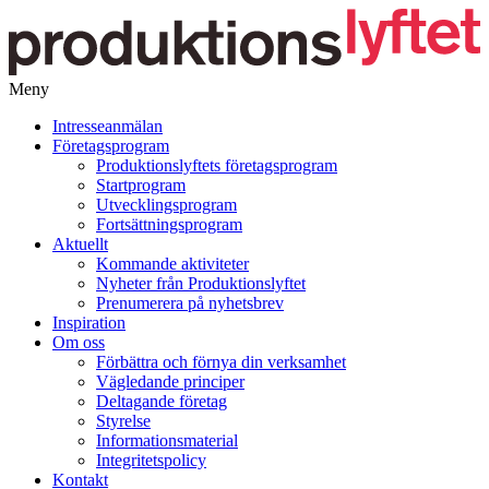
Meny
Gå
Intresseanmälan
vidare
Företagsprogram
till
Produktionslyftets företagsprogram
innehåll
Startprogram
Utvecklingsprogram
Fortsättningsprogram
Aktuellt
Kommande aktiviteter
Nyheter från Produktionslyftet
Prenumerera på nyhetsbrev
Inspiration
Om oss
Förbättra och förnya din verksamhet
Vägledande principer
Deltagande företag
Styrelse
Informationsmaterial
Integritetspolicy
Kontakt