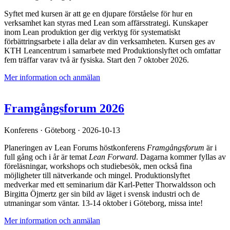
Syftet med kursen är att ge en djupare förståelse för hur en
verksamhet kan styras med Lean som affärsstrategi. Kunskaper
inom Lean produktion ger dig verktyg för systematiskt
förbättringsarbete i alla delar av din verksamheten. Kursen ges av
KTH Leancentrum i samarbete med Produktionslyftet och omfattar
fem träffar varav två är fysiska. Start den 7 oktober 2026.
Mer information och anmälan
Framgångsforum 2026
Konferens
·
Göteborg
· 2026-10-13
Planeringen av Lean Forums höstkonferens
Framgångsforum
är i
full gång och i år är temat
Lean Forward
. Dagarna kommer fyllas av
föreläsningar, workshops och studiebesök, men också fina
möjligheter till nätverkande och mingel. Produktionslyftet
medverkar med ett seminarium där Karl-Petter Thorwaldsson och
Birgitta Öjmertz ger sin bild av läget i svensk industri och de
utmaningar som väntar. 13-14 oktober i Göteborg, missa inte!
Mer information och anmälan