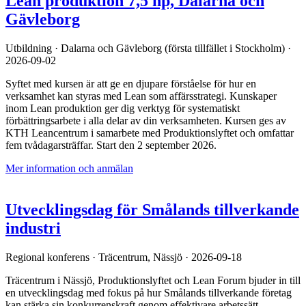
Lean produktion 7,5 hp, Dalarna och
Gävleborg
Utbildning
·
Dalarna och Gävleborg (första tillfället i Stockholm)
·
2026-09-02
Syftet med kursen är att ge en djupare förståelse för hur en
verksamhet kan styras med Lean som affärsstrategi. Kunskaper
inom Lean produktion ger dig verktyg för systematiskt
förbättringsarbete i alla delar av din verksamheten. Kursen ges av
KTH Leancentrum i samarbete med Produktionslyftet och omfattar
fem tvådagarsträffar. Start den 2 september 2026.
Mer information och anmälan
Utvecklingsdag för Smålands tillverkande
industri
Regional konferens
·
Träcentrum, Nässjö
· 2026-09-18
Träcentrum i Nässjö, Produktionslyftet och Lean Forum bjuder in till
en utvecklingsdag med fokus på hur Smålands tillverkande företag
kan stärka sin konkurrenskraft genom effektivare arbetssätt,