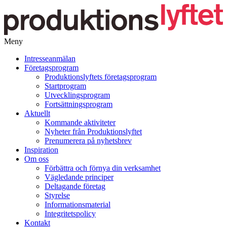
Meny
Gå
Intresseanmälan
vidare
Företagsprogram
till
Produktionslyftets företagsprogram
innehåll
Startprogram
Utvecklingsprogram
Fortsättningsprogram
Aktuellt
Kommande aktiviteter
Nyheter från Produktionslyftet
Prenumerera på nyhetsbrev
Inspiration
Om oss
Förbättra och förnya din verksamhet
Vägledande principer
Deltagande företag
Styrelse
Informationsmaterial
Integritetspolicy
Kontakt