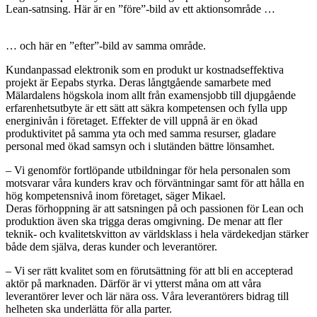
Lean-satnsing. Här är en ”före”-bild av ett aktionsområde …
… och här en ”efter”-bild av samma område.
Kundanpassad elektronik som en produkt ur kostnadseffektiva
projekt är Eepabs styrka. Deras långtgående samarbete med
Mälardalens högskola inom allt från examensjobb till djupgående
erfarenhetsutbyte är ett sätt att säkra kompetensen och fylla upp
energinivån i företaget. Effekter de vill uppnå är en ökad
produktivitet på samma yta och med samma resurser, gladare
personal med ökad samsyn och i slutänden bättre lönsamhet.
– Vi genomför fortlöpande utbildningar för hela personalen som
motsvarar våra kunders krav och förväntningar samt för att hålla en
hög kompetensnivå inom företaget, säger Mikael.
Deras förhoppning är att satsningen på och passionen för Lean och
produktion även ska trigga deras omgivning. De menar att fler
teknik- och kvalitetskvitton av världsklass i hela värdekedjan stärker
både dem själva, deras kunder och leverantörer.
– Vi ser rätt kvalitet som en förutsättning för att bli en accepterad
aktör på marknaden. Därför är vi ytterst måna om att våra
leverantörer lever och lär nära oss. Våra leverantörers bidrag till
helheten ska underlätta för alla parter.