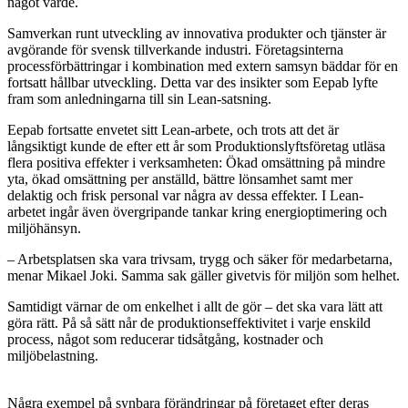
något värde.
Samverkan runt utveckling av innovativa produkter och tjänster är
avgörande för svensk tillverkande industri. Företagsinterna
processförbättringar i kombination med extern samsyn bäddar för en
fortsatt hållbar utveckling. Detta var des insikter som Eepab lyfte
fram som anledningarna till sin Lean-satsning.
Eepab fortsatte envetet sitt Lean-arbete, och trots att det är
långsiktigt kunde de efter ett år som Produktionslyftsföretag utläsa
flera positiva effekter i verksamheten: Ökad omsättning på mindre
yta, ökad omsättning per anställd, bättre lönsamhet samt mer
delaktig och frisk personal var några av dessa effekter. I Lean-
arbetet ingår även övergripande tankar kring energioptimering och
miljöhänsyn.
– Arbetsplatsen ska vara trivsam, trygg och säker för medarbetarna,
menar Mikael Joki. Samma sak gäller givetvis för miljön som helhet.
Samtidigt värnar de om enkelhet i allt de gör – det ska vara lätt att
göra rätt. På så sätt når de produktionseffektivitet i varje enskild
process, något som reducerar tidsåtgång, kostnader och
miljöbelastning.
Några exempel på synbara förändringar på företaget efter deras