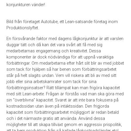
konjunkturen vänder!
Bild från företaget Autotube, ett Lean-satsande företag inom
Produktionslyftet.
En försvårande faktor med dagens lågkonjunktur är att varslen
duggar tätt och då kan det vara svårt att få med sig
medarbetarnas engagemang och kreativitet. Dessa
komponenter är dock nödvändiga för att uppnå varaktiga
förbättringar. Om medarbetarna efter hårt slit blir av med jobbet
som tack för hjälpen så har benen som förbättringsarbetet
står på helt slagits undan. Vem vill riskera att bli av med sitt
jobb eller sina arbetskamrater som tack för sina
förbättringsinsatser? Rätt tillämpat kan man frigöra kapacitet
med sitt Lean-arbete. Frågan är förstås vad man ska göra med
sin ”överblivna” kapacitet. Svaret är att inte bara fokusera på
kostnadssidan utan även på intäktssidan. Den frigjorda
kapacitet som förbättringsarbetet möjliggjort är redan betald
och i det närmaste gratis att använda. Använd dessa
möjligheter till att skapa tillväxt genom en aggressiv prispolitik,
att ta hem produktion från så kallade lågkostnadsländer etc!