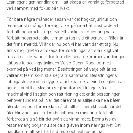
Lean egentligen handlar om – att skapa en varaktigt förbättrad
verksamhet med fokus på tillväxt.
För bara några månader sedan var det högkonjunktur och
resursbrist i många företag, vilket på sina håll medförde att
förbättringsarbetet tog stryk. Ett vanligt resonemang var att
förbättringsarbetet skulle man ta tag i vid ett senare tillfälle när
det finns mer tid. Vi är där nu och vi har varit där ett tag! Nu
finns möjligheten att skapa förutsättningar att stå riktigt väl
rustad när det vänder, för förr eller senare kommer vändningen.
Låt oss ta seglingstävlingen Volvo Ocean Race som ett
exempel på vad jag menar. Besättningen på varje båt är ett
vältränat team som ska segra tillsammans. Besättningens
jobbigaste period på dygnet är inte när det är vind i seglen utan
när det är stiltje. Med bra seglingsförutsättningar så är
maximal vind i seglen och rätt riktning det enda besättningen
behöver fundera på. När det däremot är stiltje ska hela båten
återställas och förberedas så att allt är i perfekt skick när det
åter blir vind i seglen. Om besättningen missar tillfället att
förbereda sig så blir det svårt att vinna racet. Denna typ av
resonemang börjar nu sprida sig även inom näringslivet. Det
handlar om att se till att stå redo och väl rustad när