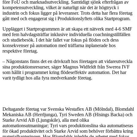
före FoU och marknadsutveckling. Samtidigt sjönk efterfrågan av
kompetensutveckling, vilket är naturligt när det är högtryck i
industrin och fokus ligger på leveranser. Trots detta har flera företag
gått med och engagerat sig i Produktionslyftets olika Startprogram.
Upplägget i Startprogrammen är att skapa ett nätverk med 4-6 SMF
med fem halvdagsträffar inklusive individuella coachningstillfällen
och studiebesök. I det här fallet var fokus på flöden och dess
konsekvenser på automation med träffarna inplanerade hos
respektive företag.
– Någonstans finns det en drivkraft hos företagen att vidareutveckla
sina produktionsresurser, säger Magnus Widfeldt från Swerea IVF
som hållit i programmet kring flödeseffektiv automation. Det har
varit tydligt hos alla fyra medverkande företag.
Deltagande företag var Svenska Westaflex AB (Mölndal), Blomdahl
Mekaniska AB (Herrljunga), Tyri Sweden AB (Hisings Backa) och
Starke Arvid AB (Ljungskile), alla med olika
automationsutmaningar; Tyri vars produktionslina ska automatiseras
för ökad produktivitet och Starke Arvid som behöver förbättra kring
materialhanteringen. Hos Blomdahls inledde de arbetet med fokus