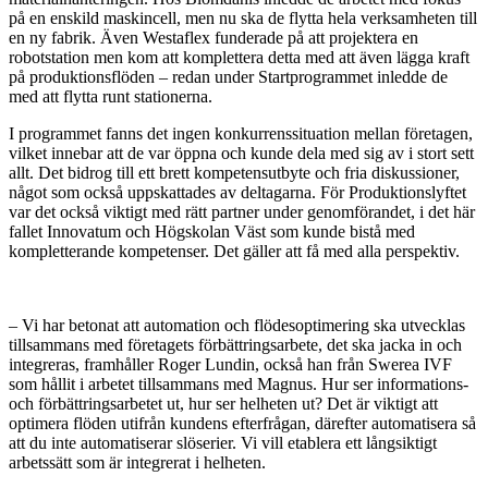
på en enskild maskincell, men nu ska de flytta hela verksamheten till
en ny fabrik. Även Westaflex funderade på att projektera en
robotstation men kom att komplettera detta med att även lägga kraft
på produktionsflöden – redan under Startprogrammet inledde de
med att flytta runt stationerna.
I programmet fanns det ingen konkurrenssituation mellan företagen,
vilket innebar att de var öppna och kunde dela med sig av i stort sett
allt. Det bidrog till ett brett kompetensutbyte och fria diskussioner,
något som också uppskattades av deltagarna. För Produktionslyftet
var det också viktigt med rätt partner under genomförandet, i det här
fallet Innovatum och Högskolan Väst som kunde bistå med
kompletterande kompetenser. Det gäller att få med alla perspektiv.
– Vi har betonat att automation och flödesoptimering ska utvecklas
tillsammans med företagets förbättringsarbete, det ska jacka in och
integreras, framhåller Roger Lundin, också han från Swerea IVF
som hållit i arbetet tillsammans med Magnus. Hur ser informations-
och förbättringsarbetet ut, hur ser helheten ut? Det är viktigt att
optimera flöden utifrån kundens efterfrågan, därefter automatisera så
att du inte automatiserar slöserier. Vi vill etablera ett långsiktigt
arbetssätt som är integrerat i helheten.