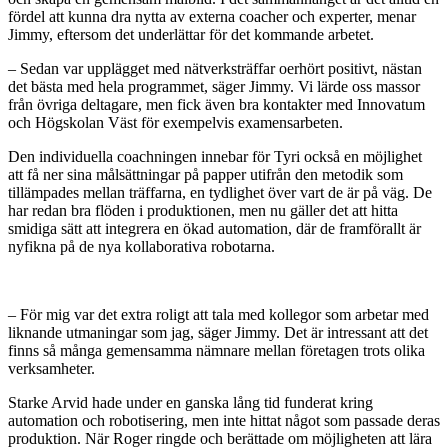
fördel att kunna dra nytta av externa coacher och experter, menar
Jimmy, eftersom det underlättar för det kommande arbetet.
– Sedan var upplägget med nätverksträffar oerhört positivt, nästan
det bästa med hela programmet, säger Jimmy. Vi lärde oss massor
från övriga deltagare, men fick även bra kontakter med Innovatum
och Högskolan Väst för exempelvis examensarbeten.
Den individuella coachningen innebar för Tyri också en möjlighet
att få ner sina målsättningar på papper utifrån den metodik som
tillämpades mellan träffarna, en tydlighet över vart de är på väg. De
har redan bra flöden i produktionen, men nu gäller det att hitta
smidiga sätt att integrera en ökad automation, där de framförallt är
nyfikna på de nya kollaborativa robotarna.
– För mig var det extra roligt att tala med kollegor som arbetar med
liknande utmaningar som jag, säger Jimmy. Det är intressant att det
finns så många gemensamma nämnare mellan företagen trots olika
verksamheter.
Starke Arvid hade under en ganska lång tid funderat kring
automation och robotisering, men inte hittat något som passade deras
produktion. När Roger ringde och berättade om möjligheten att lära