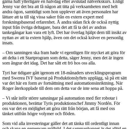
gärna haft ytterligare en halvdag efter avslutad nätverkskurs. Enligt
Jenny var det bra att få någon att titta på verksamheten med helt
andra ögon, samtidigt som hon upplever att även personalen har
lättare att ta till sig vissa saker från en extern expert med
forskningsbaserad erfarenhet. Å andra sidan fick de också nyttig
input från övriga deltagare, bara det att få ta del av andras
tankegångar kan vara ett lyft. Det har överlag hjälpt dem till insikt av
nyttan av att ta extern hjälp, även om det också kräver en personlig
insats.
– Om sanningen ska fram hade vi egentligen för mycket att göra för
att delta i ett Startprogram som detta, säger Jenny, men det är ingen
som ångrar det idag. Det har sått ett frö hos oss alla.
Tyri har tidigare gått igenom ett 18-månaders utvecklingsprogram
med Swerea IVF baserat på Produktionslyftets upplägg, så på ett sätt
var det här en form av fortsättning med automationsinriktning. När
Roger återkopplade till dem om detta var de inte sena att hoppa på.
– Vi står inför större satsningar på automation med fler robotar i
produktionen, berättar Tyris produktionschef Jimmy Nordén. För
oss var det en möjlighet att göra rätt från början, att få med oss
tänket utifrån högre volymer och flöden.
Som vid alla investeringar gäller det att tänka till ordentligt innan
och skapa en gemensam målbild. I det sammanhanget är det alltid en