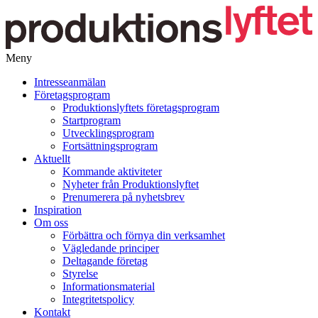
Meny
Gå
Intresseanmälan
vidare
Företagsprogram
till
Produktionslyftets företagsprogram
innehåll
Startprogram
Utvecklingsprogram
Fortsättningsprogram
Aktuellt
Kommande aktiviteter
Nyheter från Produktionslyftet
Prenumerera på nyhetsbrev
Inspiration
Om oss
Förbättra och förnya din verksamhet
Vägledande principer
Deltagande företag
Styrelse
Informationsmaterial
Integritetspolicy
Kontakt