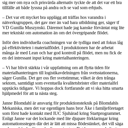
sig mer om nya och prisvärda alternativ tyckte de att det var ett bra
tillfälle att både lyssna på andra och se vad som erbjuds.
– Det var ett mycket bra upplägg att träffas hos varandra i
nätverksgruppen, det gav mer än vad bara utbildning ger, säger tf
VD Gunilla Muszynski. Däremot hade jag kanske förväntat mig lite
mer tekniskt om automation än om det övergripande flödet.
Inför den individuella coachningen var de tydliga med att fokus låg
på effektiviteten i materialflödet. I produktionen har de arbetat
många år med Lean och har god kontroll på flödet, men nu fick de
en del intressant input kring materialhanteringen.
– Vi har blivit stärkta i vår uppfattning om att flytta tiden för
materialhanteringen till logistikavdelningen från svetsstationerna,
säger Gunilla. Det ger oss fler svetstimmar, vilket är den trånga
sektorn, samtidigt som eventuella kvalitetsbrister eller materialfel
upptäcks tidigare. Vi hoppas dock fortfarande att vi ska hitta smarta
hjälpmedel för att ta nästa steg.
Janne Blomdahl är ansvarig för produktionsteknik på Blomdahls
Mekaniska, men det var egentligen hans bror Åke i familjeföretaget
som först hade kontakt med IUC Sjuhärad kring Startprogrammet.
Enligt Janne var det lockande med lite djupare förklaringar kring
automationsstegen där det är lätt att missa flödestänket, det vill säga