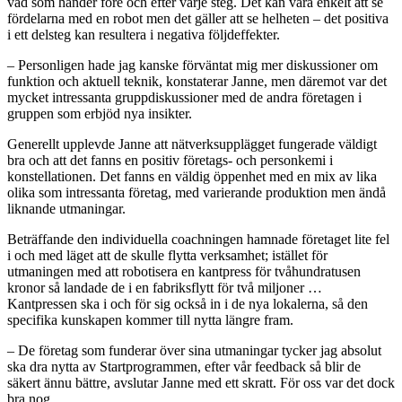
vad som händer före och efter varje steg. Det kan vara enkelt att se
fördelarna med en robot men det gäller att se helheten – det positiva
i ett delsteg kan resultera i negativa följdeffekter.
– Personligen hade jag kanske förväntat mig mer diskussioner om
funktion och aktuell teknik, konstaterar Janne, men däremot var det
mycket intressanta gruppdiskussioner med de andra företagen i
gruppen som erbjöd nya insikter.
Generellt upplevde Janne att nätverksupplägget fungerade väldigt
bra och att det fanns en positiv företags- och personkemi i
konstellationen. Det fanns en väldig öppenhet med en mix av lika
olika som intressanta företag, med varierande produktion men ändå
liknande utmaningar.
Beträffande den individuella coachningen hamnade företaget lite fel
i och med läget att de skulle flytta verksamhet; istället för
utmaningen med att robotisera en kantpress för tvåhundratusen
kronor så landade de i en fabriksflytt för två miljoner …
Kantpressen ska i och för sig också in i de nya lokalerna, så den
specifika kunskapen kommer till nytta längre fram.
– De företag som funderar över sina utmaningar tycker jag absolut
ska dra nytta av Startprogrammen, efter vår feedback så blir de
säkert ännu bättre, avslutar Janne med ett skratt. För oss var det dock
bra nog.