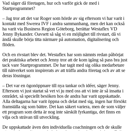
Vad säger då företagen, hur och varför gick de med i
Startprogrammet?
– Jag tror att det var Roger som hörde av sig eftersom vi har varit i
kontakt med Swerea IVF i andra sammanhang, men det kan också
ha varit via Business Region Göteborg, berättar Westaflex VD
Jenny Bykander. Oavsett så såg vi en möjlighet till rivstart, då vi
ändå skulle börja titta närmare på automation, digitalisering och
flöden.
Och en rivstart blev det. Westaflex har som nämnts redan påbörjat
det praktiska arbetet och Jenny tror att de kom igång så pass bra just
tack vare Startprogrammet. De har tagit med sig olika medarbetare
till nätverket som inspirerats av att träffa andra företag och av att se
deras lösningar.
– Det var en ögonöppnare till nya tankar och idéer, säger Jenny.
Eftersom vi just startat så vet vi ju med oss att vi inte är så insatta i
området, så speciellt besöken hos de andra har varit uppskattade.
Alla deltagarna har varit öppna och delat med sig, ingen har försökt
framställa sig som bättre. Det kan säkert variera, men de som väljer
ett program som detta är nog inte särskilt fyrkantiga, det finns en
vilja och strävan till utveckling.
De uppskattade även den individuella coachningen och de skulle