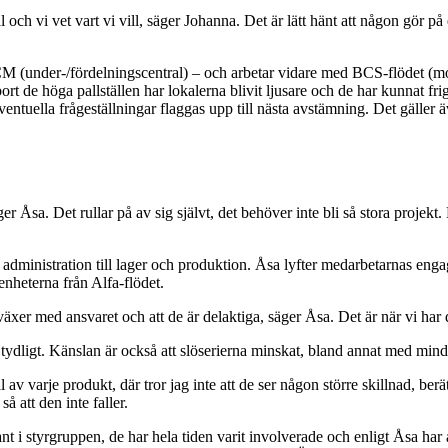
 mål och vi vet vart vi vill, säger Johanna. Det är lätt hänt att någon gör
/CM (under-/fördelningscentral) – och arbetar vidare med BCS-flödet (m
 bort de höga pallställen har lokalerna blivit ljusare och de har kunnat fr
entuella frågeställningar flaggas upp till nästa avstämning. Det gäller ä
r Åsa. Det rullar på av sig självt, det behöver inte bli så stora projekt. 
och administration till lager och produktion. Åsa lyfter medarbetarnas 
renheterna från Alfa-flödet.
 växer med ansvaret och att de är delaktiga, säger Åsa. Det är när vi ha
 tydligt. Känslan är också att slöserierna minskat, bland annat med mind
ll av varje produkt, där tror jag inte att de ser någon större skillnad, b
så att den inte faller.
t i styrgruppen, de har hela tiden varit involverade och enligt Åsa har a