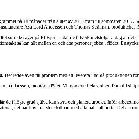
grammet på 18 månader från slutet av 2015 fram till sommaren 2017. So
ktionsplanerare Åsa Lord Andersson och Thomas Strålman, produktchef f
tet som de säger på El‑Björn – där de tillverkar elstolpar. Idag är det e
ionstakt så kan allt mellan en och åtta personer jobba i flödet. Enstyc
 Det ledde även till problem med att leverera i tid då produktionen rör 
anna Claesson, montör i flödet. Vi monterar hela stolpen fram till slutpr
ö där de i högre grad själva kan styra och planera arbetet. Inför arbete
ial, det har blivit en stor skillnad med alla pallställ borta. Det är s