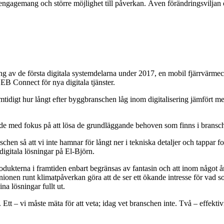
engagemang och större möjlighet till påverkan. Även förändringsviljan 
ing av de första digitala systemdelarna under 2017, en mobil fjärrvärmec
EB Connect för nya digitala tjänster.
mtidigt hur långt efter byggbranschen låg inom digitalisering jämfört m
plade med fokus på att lösa de grundläggande behoven som finns i brans
anschen så att vi inte hamnar för långt ner i tekniska detaljer och tappa
igitala lösningar på El‑Björn.
rodukterna i framtiden enbart begränsas av fantasin och att inom något 
ionen runt klimatpåverkan göra att de ser ett ökande intresse för vad s
a lösningar fullt ut.
. Ett – vi måste mäta för att veta; idag vet branschen inte. Två – effekt