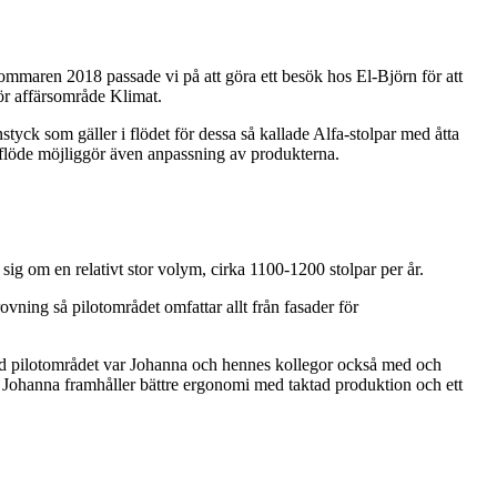
mmaren 2018 passade vi på att göra ett besök hos El‑Björn för att
ör affärsområde Klimat.
nstyck som gäller i flödet för dessa så kallade Alfa-stolpar med åtta
ksflöde möjliggör även anpassning av produkterna.
sig om en relativt stor volym, cirka 1100-1200 stolpar per år.
ovning så pilotområdet omfattar allt från fasader för
t med pilotområdet var Johanna och hennes kollegor också med och
om Johanna framhåller bättre ergonomi med taktad produktion och ett