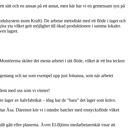
 på ett sätt och en annan på ett annat, men här har vi en gemensam syn på
odulsystem inom Kraft). De arbetar metodiskt med ett flöde i taget och
igöra yta vilket gett möjlighet till ökad produktionen i samma lokaler.
ven lagret.
Montörerna sköter det mesta arbetet i sitt flöde, vilket är ett bra tecken
engagemang och tar som exempel upp just Johanna, som när arbetet
r dem med oss som vi vinner!
re lager av halvfabrikat – idag har de ”bara” det lager som krävs.
erättar Åsa. Däremot kör vi i mindre batcher med enstycksflöde vilket
llt gått efter planerna. Även El‑Björns medarbetarenkät visar att