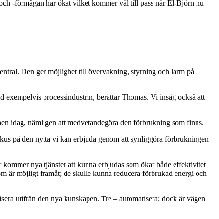
och ‑förmågan har ökat vilket kommer väl till pass när El‑Björn nu
entral. Den ger möjlighet till övervakning, styrning och larm på
ed exempelvis processindustrin, berättar Thomas. Vi insåg också att
chen idag, nämligen att medvetandegöra den förbrukning som finns.
r fokus på den nytta vi kan erbjuda genom att synliggöra förbrukningen
år kommer nya tjänster att kunna erbjudas som ökar både effektivitet
om är möjligt framåt; de skulle kunna reducera förbrukad energi och
ivisera utifrån den nya kunskapen. Tre – automatisera; dock är vägen