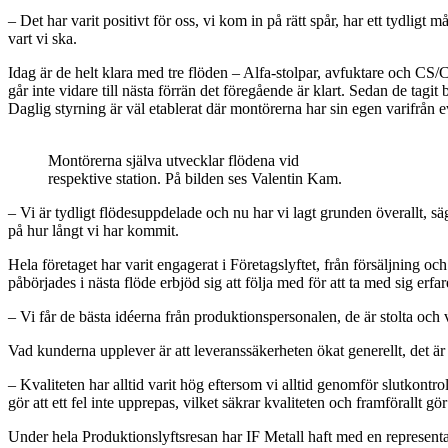
– Det har varit positivt för oss, vi kom in på rätt spår, har ett tydligt
vart vi ska.
Idag är de helt klara med tre flöden – Alfa-stolpar, avfuktare och CS
går inte vidare till nästa förrän det föregående är klart. Sedan de tagit
Daglig styrning är väl etablerat där montörerna har sin egen varifrån ev
Montörerna själva utvecklar flödena vid
respektive station. På bilden ses Valentin Kam.
– Vi är tydligt flödesuppdelade och nu har vi lagt grunden överallt, säge
på hur långt vi har kommit.
Hela företaget har varit engagerat i Företagslyftet, från försäljning 
påbörjades i nästa flöde erbjöd sig att följa med för att ta med sig erfa
– Vi får de bästa idéerna från produktionspersonalen, de är stolta och
Vad kunderna upplever är att leveranssäkerheten ökat generellt, det är
– Kvaliteten har alltid varit hög eftersom vi alltid genomför slutkontro
gör att ett fel inte upprepas, vilket säkrar kvaliteten och framförallt gör 
Under hela Produktionslyftsresan har IF Metall haft med en representan