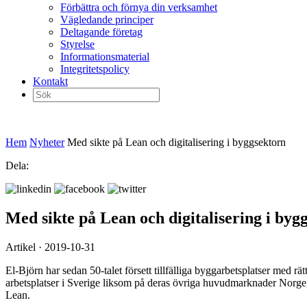
Förbättra och förnya din verksamhet
Vägledande principer
Deltagande företag
Styrelse
Informationsmaterial
Integritetspolicy
Kontakt
Sök
efter:
Hem
Nyheter
Med sikte på Lean och digitalisering i byggsektorn
Dela:
Med sikte på Lean och digitalisering i byg
Artikel · 2019-10-31
El‑Björn har sedan 50-talet försett tillfälliga byggarbetsplatser med r
arbetsplatser i Sverige liksom på deras övriga huvudmarknader Norge, 
Lean.