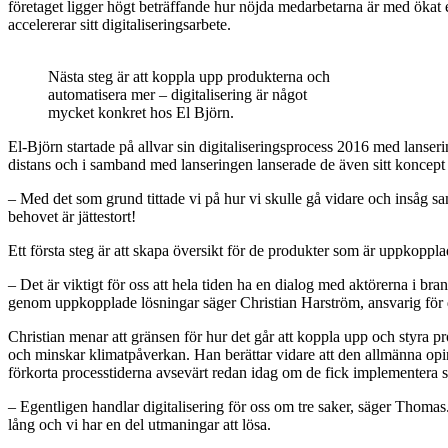
företaget ligger högt beträffande hur nöjda medarbetarna är med ökat 
accelererar sitt digitaliseringsarbete.
Nästa steg är att koppla upp produkterna och
automatisera mer – digitalisering är något
mycket konkret hos El Björn.
El‑Björn startade på allvar sin digitaliseringsprocess 2016 med lanser
distans och i samband med lanseringen lanserade de även sitt koncept 
– Med det som grund tittade vi på hur vi skulle gå vidare och insåg sa
behovet är jättestort!
Ett första steg är att skapa översikt för de produkter som är uppkop
– Det är viktigt för oss att hela tiden ha en dialog med aktörerna i br
genom uppkopplade lösningar säger Christian Harström, ansvarig för d
Christian menar att gränsen för hur det går att koppla upp och styra p
och minskar klimatpåverkan. Han berättar vidare att den allmänna opin
förkorta processtiderna avsevärt redan idag om de fick implementera sin
– Egentligen handlar digitalisering för oss om tre saker, säger Thomas
lång och vi har en del utmaningar att lösa.