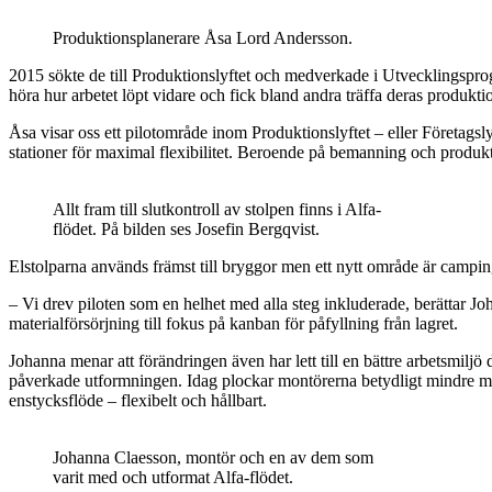
Produktionsplanerare Åsa Lord Andersson.
2015 sökte de till Produktionslyftet och medverkade i Utvecklingspro
höra hur arbetet löpt vidare och fick bland andra träffa deras produ
Åsa visar oss ett pilotområde inom Produktionslyftet – eller Företagslyf
stationer för maximal flexibilitet. Beroende på bemanning och produkt
Allt fram till slutkontroll av stolpen finns i Alfa-
flödet. På bilden ses Josefin Bergqvist.
Elstolparna används främst till bryggor men ett nytt område är camping.
– Vi drev piloten som en helhet med alla steg inkluderade, berättar Joh
materialförsörjning till fokus på kanban för påfyllning från lagret.
Johanna menar att förändringen även har lett till en bättre arbetsmilj
påverkade utformningen. Idag plockar montörerna betydligt mindre mater
enstycksflöde – flexibelt och hållbart.
Johanna Claesson, montör och en av dem som
varit med och utformat Alfa-flödet.