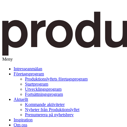
Meny
Gå
Intresseanmälan
vidare
Företagsprogram
till
Produktionslyftets företagsprogram
innehåll
Startprogram
Utvecklingsprogram
Fortsättningsprogram
Aktuellt
Kommande aktiviteter
Nyheter från Produktionslyftet
Prenumerera på nyhetsbrev
Inspiration
Om oss