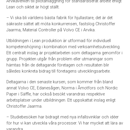
Arvikaverken till pilotanläggning för standardiserat arbete enligt
Lean och siktet är högt ställt.
– Vi ska bli världens bästa fabrik för hjullastare, det är det
säkraste sättet att möta konkurrensen, fastslog Christoffer
Jaarma, Material Controller på Volvo CE i Arvika.
Utbildningen i Lean produktion är utformad för individuell
kompetenshöjning i kombination med verksamhetsutveckling.
Ett centralt inslag är projektarbeten som deltagarna genomför i
grupp. Projekten utgår från problem eller utmaningar som
hämtas från de deltagande företagen och resultaten blir
således konkreta bidrag till företagens utvecklingsarbete.
Deltagarna i den senaste kursen, som kommer från bland
annat Volvo CE, Edanesågen, Norma i Åmotfors och Nordic
Paper i Säffle, har också besökt varandras respektive
arbetsplatser under utbildningen. Ett uppskattat inslag enligt
Christoffer Jaarma.
– Studiebesöken har bidragit med nya infallsvinklar och idéer
för hur vi kan utveckla våra processer. Vi har mycket att lära av
varandra.