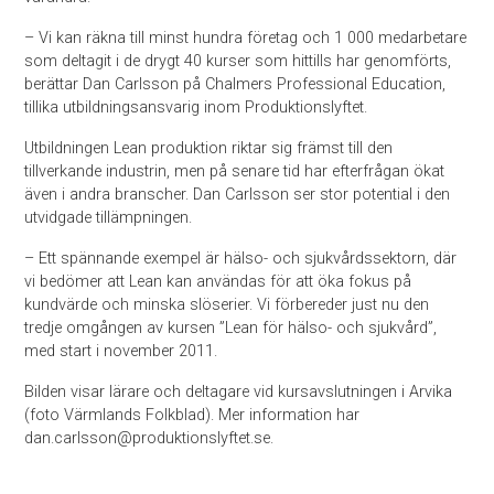
– Vi kan räkna till minst hundra företag och 1 000 medarbetare
som deltagit i de drygt 40 kurser som hittills har genomförts,
berättar Dan Carlsson på Chalmers Professional Education,
tillika utbildningsansvarig inom Produktionslyftet.
Utbildningen Lean produktion riktar sig främst till den
tillverkande industrin, men på senare tid har efterfrågan ökat
även i andra branscher. Dan Carlsson ser stor potential i den
utvidgade tillämpningen.
– Ett spännande exempel är hälso- och sjukvårdssektorn, där
vi bedömer att Lean kan användas för att öka fokus på
kundvärde och minska slöserier. Vi förbereder just nu den
tredje omgången av kursen ”Lean för hälso- och sjukvård”,
med start i november 2011.
Bilden visar lärare och deltagare vid kursavslutningen i Arvika
(foto Värmlands Folkblad). Mer information har
dan.carlsson@produktionslyftet.se.