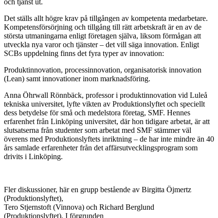
och tjänst ut.
Det ställs allt högre krav på tillgången av kompetenta medarbetare.
Kompetensförsörjning och tillgång till rätt arbetskraft är en av de
största utmaningarna enligt företagen själva, liksom förmågan att
utveckla nya varor och tjänster – det vill säga innovation. Enligt
SCBs uppdelning finns det fyra typer av innovation:
Produktinnovation, processinnovation, organisatorisk innovation
(Lean) samt innovationer inom marknadsföring.
Anna Öhrwall Rönnbäck, professor i produktinnovation vid Luleå
tekniska universitet, lyfte vikten av Produktionslyftet och speciellt
dess betydelse för små och medelstora företag, SMF. Hennes
erfarenhet från Linköping universitet, där hon tidigare arbetat, är att
slutsatserna från studenter som arbetat med SMF stämmer väl
överens med Produktionslyftets inriktning – de har inte mindre än 40
års samlade erfarenheter från det affärsutvecklingsprogram som
drivits i Linköping.
Fler diskussioner, här en grupp bestående av Birgitta Öjmertz
(Produktionslyftet),
Tero Stjernstoft (Vinnova) och Richard Berglund
(Produktionslyftet). I förgrunden