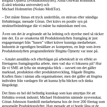
Birgitta Öjmertz (Produktionslyftet), Anna Öhrwall Rönnbäck
(Luleå tekniska universitet) och
Michael Holmström (Nolato MediTor).
– Det måste finnas ett tryck underifrån, en strävan efter ständiga
förbättringar, menade Göran. Det krävs en positiv syn på
strukturförändringar där vi måste ha människan med oss.
Även om det är avgörande att ha ledning och styrelse med så räcker
inte det. En av orsakerna till Produktionslyftets framgång är just
engagemanget från ”basen” vilket kräver kunniga medarbetare.
Industrin är egentligen beställare av kompetens, en linje som även
Produktionslyftets programdirektör Birgitta Öjmertz var inne på.
– Antalet anställda och efterfrågan på arbetskraft är en effekt av
företagens framgångsrika arbete, men vad ska vi fokusera på? Hur
får vi SME att lyfta sin strategiska blick – oavsett om det gäller
marknad, produktion eller produktutveckling, frågade Birgitta.
Kraften finns i nästan alla organisationer, men det gäller att lösgöra
individen från vardagen för att kunna lyfta blicken och tänka
långsiktigt.
Det finns en hel del befintlig kunskap som kan utnyttjas för att
förbättra svensk industri; Michael Holmström nämnde nysvenskar,
Göran Johnsson framhöll medarbetarna hos de över 200 företag som
genomgått Produktionslyftet. Han menade att vi borde låna ut de