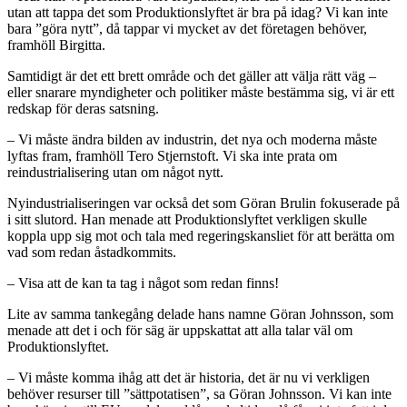
utan att tappa det som Produktionslyftet är bra på idag? Vi kan inte
bara ”göra nytt”, då tappar vi mycket av det företagen behöver,
framhöll Birgitta.
Samtidigt är det ett brett område och det gäller att välja rätt väg –
eller snarare myndigheter och politiker måste bestämma sig, vi är ett
redskap för deras satsning.
– Vi måste ändra bilden av industrin, det nya och moderna måste
lyftas fram, framhöll Tero Stjernstoft. Vi ska inte prata om
reindustrialisering utan om något nytt.
Nyindustrialiseringen var också det som Göran Brulin fokuserade på
i sitt slutord. Han menade att Produktionslyftet verkligen skulle
koppla upp sig mot och tala med regeringskansliet för att berätta om
vad som redan åstadkommits.
– Visa att de kan ta tag i något som redan finns!
Lite av samma tankegång delade hans namne Göran Johnsson, som
menade att det i och för säg är uppskattat att alla talar väl om
Produktionslyftet.
– Vi måste komma ihåg att det är historia, det är nu vi verkligen
behöver resurser till ”sättpotatisen”, sa Göran Johnsson. Vi kan inte