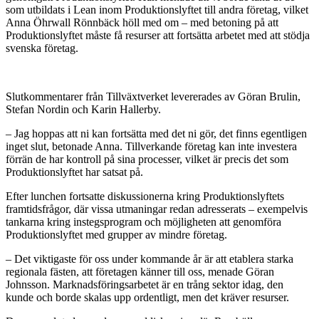
som utbildats i Lean inom Produktionslyftet till andra företag, vilket
Anna Öhrwall Rönnbäck höll med om – med betoning på att
Produktionslyftet måste få resurser att fortsätta arbetet med att stödja
svenska företag.
Slutkommentarer från Tillväxtverket levererades av Göran Brulin,
Stefan Nordin och Karin Hallerby.
– Jag hoppas att ni kan fortsätta med det ni gör, det finns egentligen
inget slut, betonade Anna. Tillverkande företag kan inte investera
förrän de har kontroll på sina processer, vilket är precis det som
Produktionslyftet har satsat på.
Efter lunchen fortsatte diskussionerna kring Produktionslyftets
framtidsfrågor, där vissa utmaningar redan adresserats – exempelvis
tankarna kring instegsprogram och möjligheten att genomföra
Produktionslyftet med grupper av mindre företag.
– Det viktigaste för oss under kommande år är att etablera starka
regionala fästen, att företagen känner till oss, menade Göran
Johnsson. Marknadsföringsarbetet är en trång sektor idag, den
kunde och borde skalas upp ordentligt, men det kräver resurser.