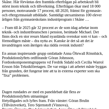
Skåne. Här förväntas den framtida efterfrågan på arbetskraft bli
störst inom teknik och tillverkning. Efterfrågan ökar med 18 000
personer, motsvarande 17 procent, till 2020, främst för gymnasie-
och eftergymnasialt utbildade. Samtidigt utexamineras 100 elever
årligen från gymnasieskolans industriprogram i Skåne …
– Fram till år 2025 går 32 procent av de som idag arbetar inom
teknik- och industribranschen i pension, berättade Michael. Det
finns dock en stor resurs bland nyanlända svenskar som vi kan – och
förmodligen måste – dra nytta av. Kanske är det så att det är
invandringen som återigen ska rädda svensk industri?
En annan inspirerande grupp omfattade Anna Öhrwall Rönnbäck,
Produktionslyftets ordförande Göran Johnsson,
Fordonkomponentsgruppens vd Fredrik Sidahl och Cecilia Warrol
Ersson från Teknikföretagen. De var eniga i att arbetet måste byggas
från grunden, det fungerar inte att ta in externa experter som ska
”fixa” problemen.
Dagen rundades av med en paneldebatt där flera av
Produktionslyftets utmaningar
förtydligades och lyftes fram. Från vänster: Göran Brulin
(Tillväxtverket), Tero Stjernstoft (Vinnova),