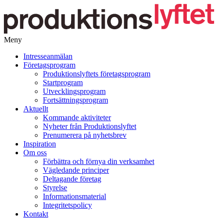
Meny
Gå
Intresseanmälan
vidare
Företagsprogram
till
Produktionslyftets företagsprogram
innehåll
Startprogram
Utvecklingsprogram
Fortsättningsprogram
Aktuellt
Kommande aktiviteter
Nyheter från Produktionslyftet
Prenumerera på nyhetsbrev
Inspiration
Om oss
Förbättra och förnya din verksamhet
Vägledande principer
Deltagande företag
Styrelse
Informationsmaterial
Integritetspolicy
Kontakt