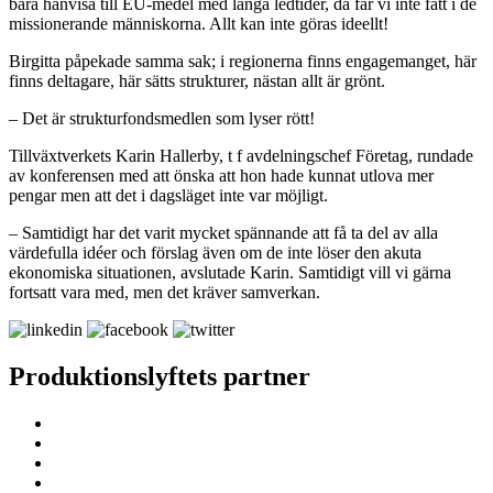
bara hänvisa till EU-medel med långa ledtider, då får vi inte fatt i de
missionerande människorna. Allt kan inte göras ideellt!
Birgitta påpekade samma sak; i regionerna finns engagemanget, här
finns deltagare, här sätts strukturer, nästan allt är grönt.
– Det är strukturfondsmedlen som lyser rött!
Tillväxtverkets Karin Hallerby, t f avdelningschef Företag, rundade
av konferensen med att önska att hon hade kunnat utlova mer
pengar men att det i dagsläget inte var möjligt.
– Samtidigt har det varit mycket spännande att få ta del av alla
värdefulla idéer och förslag även om de inte löser den akuta
ekonomiska situationen, avslutade Karin. Samtidigt vill vi gärna
fortsatt vara med, men det kräver samverkan.
Produktionslyftets partner