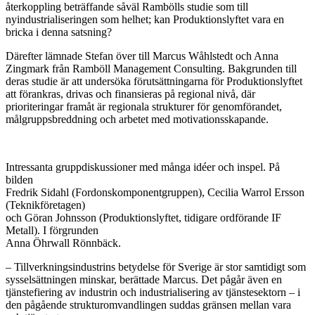
återkoppling beträffande såväl Rambölls studie som till
nyindustrialiseringen som helhet; kan Produktionslyftet vara en
bricka i denna satsning?
Därefter lämnade Stefan över till Marcus Wåhlstedt och Anna
Zingmark från Ramböll Management Consulting. Bakgrunden till
deras studie är att undersöka förutsättningarna för Produktionslyftet
att förankras, drivas och finansieras på regional nivå, där
prioriteringar framåt är regionala strukturer för genomförandet,
målgruppsbreddning och arbetet med motivationsskapande.
Intressanta gruppdiskussioner med många idéer och inspel. På
bilden
Fredrik Sidahl (Fordonskomponentgruppen), Cecilia Warrol Ersson
(Teknikföretagen)
och Göran Johnsson (Produktionslyftet, tidigare ordförande IF
Metall). I förgrunden
Anna Öhrwall Rönnbäck.
– Tillverkningsindustrins betydelse för Sverige är stor samtidigt som
sysselsättningen minskar, berättade Marcus. Det pågår även en
tjänstefiering av industrin och industrialisering av tjänstesektorn – i
den pågående strukturomvandlingen suddas gränsen mellan vara