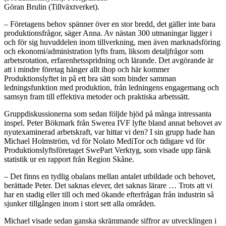
Göran Brulin (Tillväxtverket).
– Företagens behov spänner över en stor bredd, det gäller inte bara
produktionsfrågor, säger Anna. Av nästan 300 utmaningar ligger i
och för sig huvuddelen inom tillverkning, men även marknadsföring
och ekonomi/administration lyfts fram, liksom detaljfrågor som
arbetsrotation, erfarenhetsspridning och lärande. Det avgörande är
att i mindre företag hänger allt ihop och här kommer
Produktionslyftet in på ett bra sätt som binder samman
ledningsfunktion med produktion, från ledningens engagemang och
samsyn fram till effektiva metoder och praktiska arbetssätt.
Gruppdiskussionerna som sedan följde bjöd på många intressanta
inspel. Peter Bökmark från Swerea IVF lyfte bland annat behovet av
nyutexaminerad arbetskraft, var hittar vi den? I sin grupp hade han
Michael Holmström, vd för Nolato MediTor och tidigare vd för
Produktionslyftsföretaget SwePart Verktyg, som visade upp färsk
statistik ur en rapport från Region Skåne.
– Det finns en tydlig obalans mellan antalet utbildade och behovet,
berättade Peter. Det saknas elever, det saknas lärare … Trots att vi
har en stadig eller till och med ökande efterfrågan från industrin så
sjunker tillgången inom i stort sett alla områden.
Michael visade sedan ganska skrämmande siffror av utvecklingen i