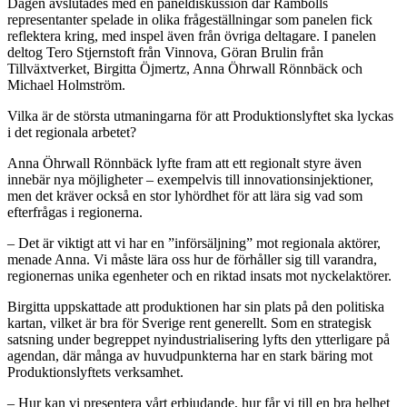
Dagen avslutades med en paneldiskussion där Rambölls
representanter spelade in olika frågeställningar som panelen fick
reflektera kring, med inspel även från övriga deltagare. I panelen
deltog Tero Stjernstoft från Vinnova, Göran Brulin från
Tillväxtverket, Birgitta Öjmertz, Anna Öhrwall Rönnbäck och
Michael Holmström.
Vilka är de största utmaningarna för att Produktionslyftet ska lyckas
i det regionala arbetet?
Anna Öhrwall Rönnbäck lyfte fram att ett regionalt styre även
innebär nya möjligheter – exempelvis till innovationsinjektioner,
men det kräver också en stor lyhördhet för att lära sig vad som
efterfrågas i regionerna.
– Det är viktigt att vi har en ”införsäljning” mot regionala aktörer,
menade Anna. Vi måste lära oss hur de förhåller sig till varandra,
regionernas unika egenheter och en riktad insats mot nyckelaktörer.
Birgitta uppskattade att produktionen har sin plats på den politiska
kartan, vilket är bra för Sverige rent generellt. Som en strategisk
satsning under begreppet nyindustrialisering lyfts den ytterligare på
agendan, där många av huvudpunkterna har en stark bäring mot
Produktionslyftets verksamhet.
– Hur kan vi presentera vårt erbjudande, hur får vi till en bra helhet