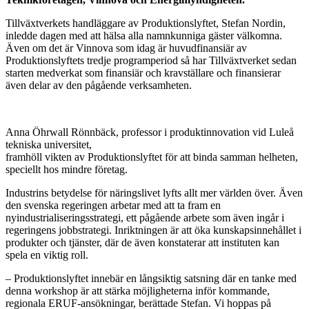
Tillväxtverkets handläggare av Produktionslyftet, Stefan Nordin,
inledde dagen med att hälsa alla namnkunniga gäster välkomna.
Även om det är Vinnova som idag är huvudfinansiär av
Produktionslyftets tredje programperiod så har Tillväxtverket sedan
starten medverkat som finansiär och kravställare och finansierar
även delar av den pågående verksamheten.
Anna Öhrwall Rönnbäck, professor i produktinnovation vid Luleå
tekniska universitet,
framhöll vikten av Produktionslyftet för att binda samman helheten,
speciellt hos mindre företag.
Industrins betydelse för näringslivet lyfts allt mer världen över. Även
den svenska regeringen arbetar med att ta fram en
nyindustrialiseringsstrategi, ett pågående arbete som även ingår i
regeringens jobbstrategi. Inriktningen är att öka kunskapsinnehållet i
produkter och tjänster, där de även konstaterar att instituten kan
spela en viktig roll.
– Produktionslyftet innebär en långsiktig satsning där en tanke med
denna workshop är att stärka möjligheterna inför kommande,
regionala ERUF-ansökningar, berättade Stefan. Vi hoppas på