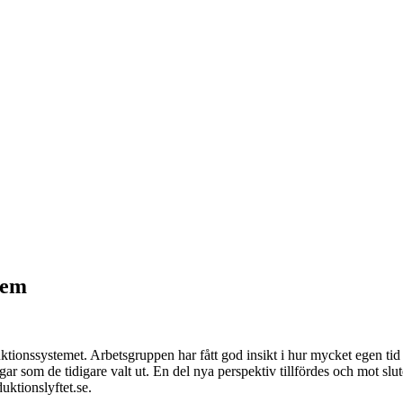
tem
onssystemet. Arbetsgruppen har fått god insikt i hur mycket egen tid d
ar som de tidigare valt ut. En del nya perspektiv tillfördes och mot slut
ktionslyftet.se.