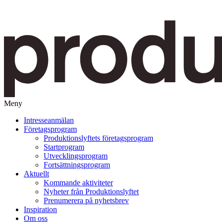
Meny
Gå
Intresseanmälan
vidare
Företagsprogram
till
Produktionslyftets företagsprogram
innehåll
Startprogram
Utvecklingsprogram
Fortsättningsprogram
Aktuellt
Kommande aktiviteter
Nyheter från Produktionslyftet
Prenumerera på nyhetsbrev
Inspiration
Om oss