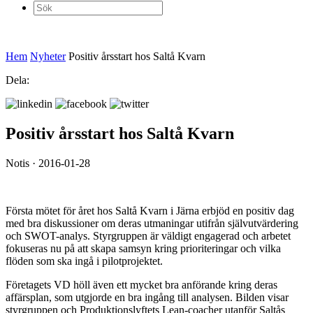
Sök
efter:
Hem
Nyheter
Positiv årsstart hos Saltå Kvarn
Dela:
Positiv årsstart hos Saltå Kvarn
Notis · 2016-01-28
Första mötet för året hos Saltå Kvarn i Järna erbjöd en positiv dag
med bra diskussioner om deras utmaningar utifrån självutvärdering
och SWOT-analys. Styrgruppen är väldigt engagerad och arbetet
fokuseras nu på att skapa samsyn kring prioriteringar och vilka
flöden som ska ingå i pilotprojektet.
Företagets VD höll även ett mycket bra anförande kring deras
affärsplan, som utgjorde en bra ingång till analysen. Bilden visar
styrgruppen och Produktionslyftets Lean-coacher utanför Saltås