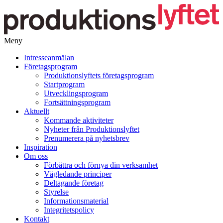
Meny
Gå
Intresseanmälan
vidare
Företagsprogram
till
Produktionslyftets företagsprogram
innehåll
Startprogram
Utvecklingsprogram
Fortsättningsprogram
Aktuellt
Kommande aktiviteter
Nyheter från Produktionslyftet
Prenumerera på nyhetsbrev
Inspiration
Om oss
Förbättra och förnya din verksamhet
Vägledande principer
Deltagande företag
Styrelse
Informationsmaterial
Integritetspolicy
Kontakt