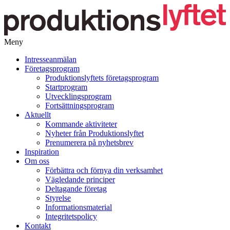
Meny
Gå
Intresseanmälan
vidare
Företagsprogram
till
Produktionslyftets företagsprogram
innehåll
Startprogram
Utvecklingsprogram
Fortsättningsprogram
Aktuellt
Kommande aktiviteter
Nyheter från Produktionslyftet
Prenumerera på nyhetsbrev
Inspiration
Om oss
Förbättra och förnya din verksamhet
Vägledande principer
Deltagande företag
Styrelse
Informationsmaterial
Integritetspolicy
Kontakt