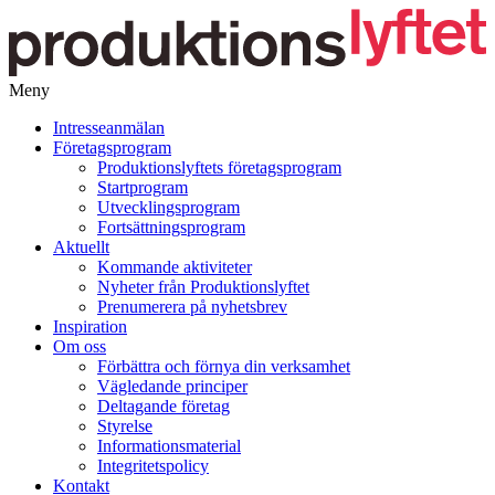
Meny
Gå
Intresseanmälan
vidare
Företagsprogram
till
Produktionslyftets företagsprogram
innehåll
Startprogram
Utvecklingsprogram
Fortsättningsprogram
Aktuellt
Kommande aktiviteter
Nyheter från Produktionslyftet
Prenumerera på nyhetsbrev
Inspiration
Om oss
Förbättra och förnya din verksamhet
Vägledande principer
Deltagande företag
Styrelse
Informationsmaterial
Integritetspolicy
Kontakt