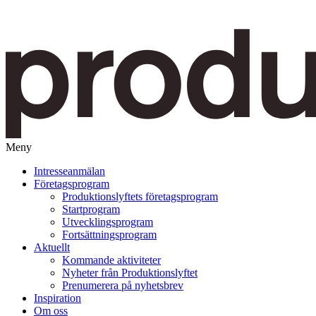
Meny
Gå
Intresseanmälan
vidare
Företagsprogram
till
Produktionslyftets företagsprogram
innehåll
Startprogram
Utvecklingsprogram
Fortsättningsprogram
Aktuellt
Kommande aktiviteter
Nyheter från Produktionslyftet
Prenumerera på nyhetsbrev
Inspiration
Om oss