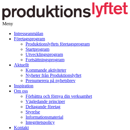
Meny
Gå
Intresseanmälan
vidare
Företagsprogram
till
Produktionslyftets företagsprogram
innehåll
Startprogram
Utvecklingsprogram
Fortsättningsprogram
Aktuellt
Kommande aktiviteter
Nyheter från Produktionslyftet
Prenumerera på nyhetsbrev
Inspiration
Om oss
Förbättra och förnya din verksamhet
Vägledande principer
Deltagande företag
Styrelse
Informationsmaterial
Integritetspolicy
Kontakt