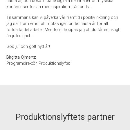
nästa år, och boka in både digitala seminarier och fysiska
konferenser för än mer inspiration från andra.
Tillsammans kan vi påverka vår framtid i positiv riktning och
jag ser fram emot att mötas igen under nästa år för att
fortsätta det arbetet. Men först hoppas jag att du får en riktigt
fin julledighet …
God jul och gott nytt år!
Birgitta Öjmertz
Programdirektör, Produktionslyftet
Produktionslyftets partner