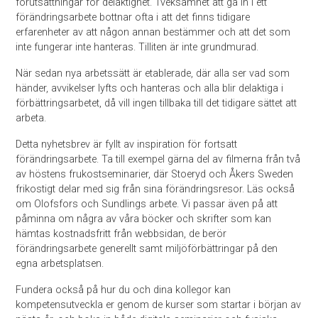
förutsättningar för delaktighet. Tveksamhet att gå in i ett
förändringsarbete bottnar ofta i att det finns tidigare
erfarenheter av att någon annan bestämmer och att det som
inte fungerar inte hanteras. Tilliten är inte grundmurad.
När sedan nya arbetssätt är etablerade, där alla ser vad som
händer, avvikelser lyfts och hanteras och alla blir delaktiga i
förbättringsarbetet, då vill ingen tillbaka till det tidigare sättet att
arbeta.
Detta nyhetsbrev är fyllt av inspiration för fortsatt
förändringsarbete. Ta till exempel gärna del av filmerna från två
av höstens frukostseminarier, där Stoeryd och Åkers Sweden
frikostigt delar med sig från sina förändringsresor. Läs också
om Olofsfors och Sundlings arbete. Vi passar även på att
påminna om några av våra böcker och skrifter som kan
hämtas kostnadsfritt från webbsidan, de berör
förändringsarbete generellt samt miljöförbättringar på den
egna arbetsplatsen.
Fundera också på hur du och dina kollegor kan
kompetensutveckla er genom de kurser som startar i början av