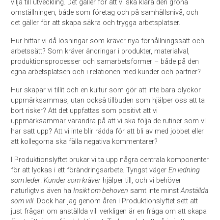
vilja till utveckling. Det gäller för att vi ska klara den gröna
omställningen, både som företag och på samhällsnivå, och
det gäller för att skapa säkra och trygga arbetsplatser.
Hur hittar vi då lösningar som kräver nya förhållningssätt och
arbetssätt? Som kräver ändringar i produkter, materialval,
produktionsprocesser och samarbetsformer – både på den
egna arbetsplatsen och i relationen med kunder och partner?
Hur skapar vi tillit och en kultur som gör att inte bara olyckor
uppmärksammas, utan också tillbuden som hjälper oss att ta
bort risker? Att det uppfattas som positivt att vi
uppmärksammar varandra på att vi ska följa de rutiner som vi
har satt upp? Att vi inte blir rädda för att bli av med jobbet eller
att kollegorna ska fälla negativa kommentarer?
I Produktionslyftet brukar vi ta upp några centrala komponenter
för att lyckas i ett förändringsarbete. Tyngst väger
En ledning
som leder
.
Kunder som kräver
hjälper till, och vi behöver
naturligtvis även ha
Insikt om behoven
samt inte minst
Anställda
som vill
. Dock har jag genom åren i Produktionslyftet sett att
just frågan om anställda vill verkligen är en fråga om att skapa