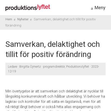
Meny
Hem
Nyheter
Samverkan, delaktighet och tillit för positiv
förändring
Samverkan, delaktighet och
tillit för positiv förändring
Ledare · Birgitta Öjmertz · programdirektör, Produktionslyftet · 2023-
12-19
Min övertygelse är att samverkan och delaktighet är nycklar till
långsiktig konkurrenskraft och hållbar utveckling. Vi behöver ha
lagkrav och kontroller för att sätta en lägstanivå, men för att
nå riktigt långt behöver vi också hitta allas engagemang och