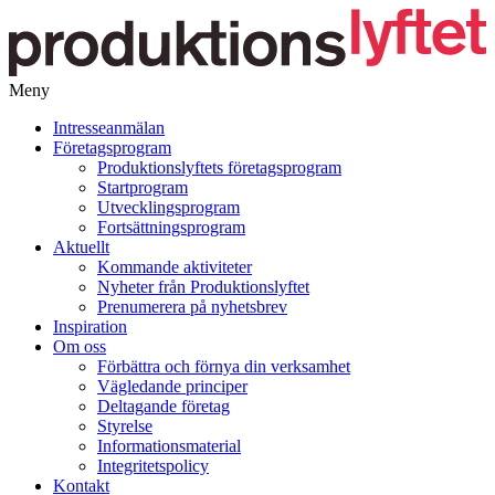
Meny
Gå
Intresseanmälan
vidare
Företagsprogram
till
Produktionslyftets företagsprogram
innehåll
Startprogram
Utvecklingsprogram
Fortsättningsprogram
Aktuellt
Kommande aktiviteter
Nyheter från Produktionslyftet
Prenumerera på nyhetsbrev
Inspiration
Om oss
Förbättra och förnya din verksamhet
Vägledande principer
Deltagande företag
Styrelse
Informationsmaterial
Integritetspolicy
Kontakt