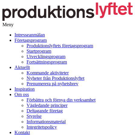
Meny
Gå
Intresseanmälan
vidare
Företagsprogram
till
Produktionslyftets företagsprogram
innehåll
Startprogram
Utvecklingsprogram
Fortsättningsprogram
Aktuellt
Kommande aktiviteter
Nyheter från Produktionslyftet
Prenumerera på nyhetsbrev
Inspiration
Om oss
Förbättra och förnya din verksamhet
Vägledande principer
Deltagande företag
Styrelse
Informationsmaterial
Integritetspolicy
Kontakt