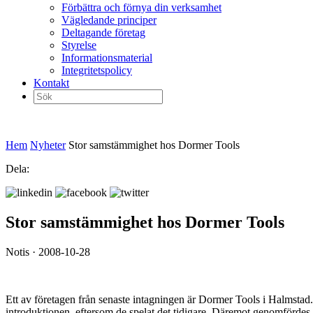
Förbättra och förnya din verksamhet
Vägledande principer
Deltagande företag
Styrelse
Informationsmaterial
Integritetspolicy
Kontakt
Sök
efter:
Hem
Nyheter
Stor samstämmighet hos Dormer Tools
Dela:
Stor samstämmighet hos Dormer Tools
Notis · 2008-10-28
Ett av företagen från senaste intagningen är Dormer Tools i Halmstad
introduktionen, eftersom de spelat det tidigare. Däremot genomfördes