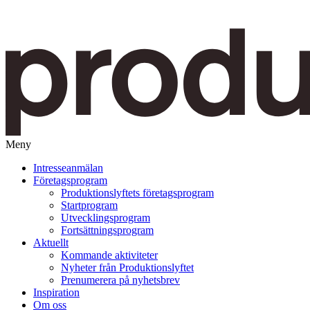
Meny
Gå
Intresseanmälan
vidare
Företagsprogram
till
Produktionslyftets företagsprogram
innehåll
Startprogram
Utvecklingsprogram
Fortsättningsprogram
Aktuellt
Kommande aktiviteter
Nyheter från Produktionslyftet
Prenumerera på nyhetsbrev
Inspiration
Om oss