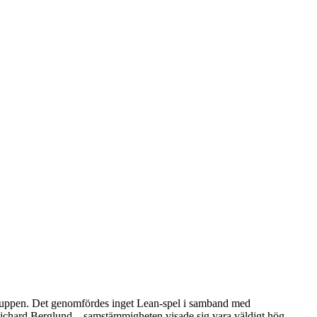
sgruppen. Det genomfördes inget Lean-spel i samband med
 Richard Berglund – samstämmigheten visade sig vara väldigt hög,