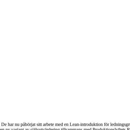
. De har nu påbörjat sitt arbete med en Lean-introduktion för ledning
 en ny variant av självutvärdering tillsammans med Produktionslyftets