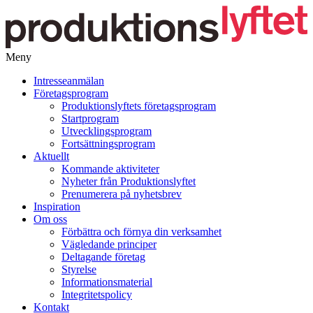
Meny
Gå
Intresseanmälan
vidare
Företagsprogram
till
Produktionslyftets företagsprogram
innehåll
Startprogram
Utvecklingsprogram
Fortsättningsprogram
Aktuellt
Kommande aktiviteter
Nyheter från Produktionslyftet
Prenumerera på nyhetsbrev
Inspiration
Om oss
Förbättra och förnya din verksamhet
Vägledande principer
Deltagande företag
Styrelse
Informationsmaterial
Integritetspolicy
Kontakt