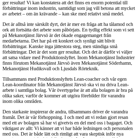
ger resultat! Vi kan konstatera att det finns en enorm potential till
förbättringar inom industrin, samtidigt som jag vill betona att mycket
av arbetet – om än krävande – kan ske med relativt små medel.
Det är alltså inte särskilt dyrt, det är mer en fråga att ha tålamod och
ork att fortsätta det arbete som påbörjats. En tydlig effekt som vi sett
på Mekanotjänst Järvsö är det ökade engagemanget från
medarbetarna. Det har på ett konkret och synligt sätt blivit
förbättringar. Kanske inga jättestora steg, men ständiga små
förbättringar. Det är det som ger resultat. Och det är därför vi väljer
att satsa vidare med Produktionslyftet. Inom Mekanotjänst Industrier
finns förutom Mekanotjänst Järvsö även Mekanotjänst Söderhamn,
Mekanotjänst Hudiksvall och Ljusdals Rörteknik.
Tillsammans med Produktionslyftets Lean-coacher och vår egen
Lean-koordinator från Mekanotjänst Järvsö ska vi nu driva Lean-
arbete i samtliga bolag. Vår övertygelse är att alla bolagen är bra på
olika saker, varför de kommer att utgöra förebilder för varandra
inom olika områden.
Den starkaste inspirerar de andra, tillsammans driver de varandra
framåt. Det är vår förhoppning. I och med att vi redan gjort resan
med ett av bolagen så har vi givetvis en del med oss i bagaget. Och
viktigast av allt: Vi känner att vi har både ledningen och personalen
med oss. Det är både lätt och rimligt att vara skeptisk inför nya