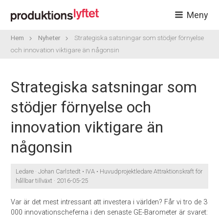
Meny
Hem
Nyheter
Strategiska satsningar som stödjer förnyelse
och innovation viktigare än någonsin
Strategiska satsningar som
stödjer förnyelse och
innovation viktigare än
någonsin
Ledare · Johan Carlstedt • IVA • Huvudprojektledare Attraktionskraft för
hållbar tillväxt · 2016-05-25
Var är det mest intressant att investera i världen? Får vi tro de 3
000 innovationscheferna i den senaste GE-Barometer är svaret: