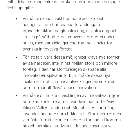
mitt i debatten kring entreprenörskap och innovation ser jag ett
flertal uppgifter:
Vi måste skapa insikt hos både politiker och
näringslivet om hur snabba förändringar i
omvärldsfaktorerna globalisering, digitalisering och
kraven på hållbarhet sätter svensk ekonomi under
press, men samtidigt ger enorma möjligheter för
svenska innovativa företag.
För att ta tillvara dessa möjligheter krävs nya former
av samarbeten, inte minst mellan stora och mindre
företag. Tiden när storföretagen skapade alla
innovationer själva är förbi, vi måste skapa nya
incitament och stimulera utvecklingen av en kultur
som förmår att ”leva” öppen innovation.
Vi måste stimulera utvecklingen av innovativa miljöer
som kan konkurrera med världens bästa: Tel Aviv,
Silicon Valley, London och München. Vi har många
lovande sådana – som IT-klustret i Stockholm – men
vi måste förmå fler internationella företag att komma
hit och samtidigt undvika att lovande svenska väljer