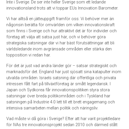
Inte i Sverige. De ser inte heller Sverige som ett ledande
innovationsland trots att vi toppar EUs Innovation Barometer.
Vi har alltså en jätteuppgift framför oss: Vi behöver mer än
någonsin berätta för omvärlden om vilken innovationskraft
som finns i Sverige och hur attraktivt det är för individer och
företag att välja att satsa just här, och vi behöver göra
strategiska satsningar där vi har bäst förutsättningar att bli
världsledande inom avgränsade områden eller stärka den
topposition vi redan har.
För det är just vad andra länder gör – satsar strategiskt och
marknadsför det. England har just sjösatt sina katapulter inom
utvalda områden. Israels satsning där offentliga och privata
intressen fått fart på tillväxtföretag är smått legendarisk. I
Japan och Sydkorea får innovationspolitiken styra stora
satsningar över breda politikområden och i Tyskland har
satsningen på Industrie 4.0 lett till ett brett engagemang och
intensiva samarbeten mellan politik och näringsliv.
Vad måste vi då göra i Sverige? Efter att har varit projektledare
för IVAs tre innovationsprojekt sedan 2010 och därmed stått