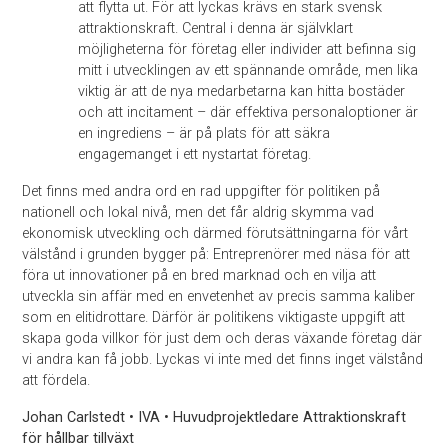
att flytta ut. För att lyckas krävs en stark svensk
attraktionskraft. Central i denna är självklart
möjligheterna för företag eller individer att befinna sig
mitt i utvecklingen av ett spännande område, men lika
viktig är att de nya medarbetarna kan hitta bostäder
och att incitament – där effektiva personaloptioner är
en ingrediens – är på plats för att säkra
engagemanget i ett nystartat företag.
Det finns med andra ord en rad uppgifter för politiken på
nationell och lokal nivå, men det får aldrig skymma vad
ekonomisk utveckling och därmed förutsättningarna för vårt
välstånd i grunden bygger på: Entreprenörer med näsa för att
föra ut innovationer på en bred marknad och en vilja att
utveckla sin affär med en envetenhet av precis samma kaliber
som en elitidrottare. Därför är politikens viktigaste uppgift att
skapa goda villkor för just dem och deras växande företag där
vi andra kan få jobb. Lyckas vi inte med det finns inget välstånd
att fördela.
Johan Carlstedt • IVA • Huvudprojektledare Attraktionskraft
för hållbar tillväxt