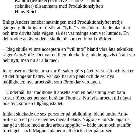
Rahimi (tekniker) och Ove ”Ludde” Lundin
(tekniker) tillsammans med Produktionslyftets
Hans Reich.
Enligt Anders innebar satsningen med Produktionslyftet tredje
gången gillt; tidigare försök att ”lyfta” verkstäderna hade planat ut
och inte drivits hela vägen, så det var många som var luttrade. En
del trodde att även detta skulle bli som en blixt i mörkret.
– Idag skulle vi inte acceptera en ”vill inte” bland våra åtta tekniker,
säger Ann-Sofie. Det var en liten blockering inledningsvis då allt var
helt nytt, men nu är alla med.
Idag inser medarbetarna varför saker görs på ett visst sätt och tycker
att det fungerar bättre. Var sak har sin plats och de ser nya
möjligheter, nya arbetssätt som förenklar vardagen.
– Underhåll har traditionellt ansetts som en belastning som bara
kostar företaget pengar, berättar Thomas. Nu lyfts arbetet till något
positivt, som en tillgång istället.
Initialt skickade de sex personer på utbildning, bland andra Ann-
Sofie och ett par av hennes medarbetare. Några av kursdeltagarna
har gått vidare med andra arbetsuppgifter – både inom och utanför
företaget – och Magnus planerar att skicka fler på kursen.