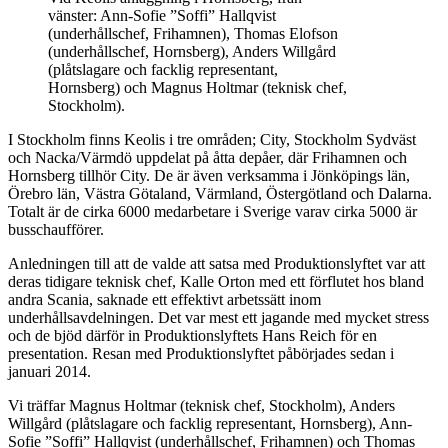
vänster: Ann-Sofie ”Soffi” Hallqvist
(underhållschef, Frihamnen), Thomas Elofson
(underhållschef, Hornsberg), Anders Willgård
(plåtslagare och facklig representant,
Hornsberg) och Magnus Holtmar (teknisk chef,
Stockholm).
I Stockholm finns Keolis i tre områden; City, Stockholm Sydväst
och Nacka/Värmdö uppdelat på åtta depåer, där Frihamnen och
Hornsberg tillhör City. De är även verksamma i Jönköpings län,
Örebro län, Västra Götaland, Värmland, Östergötland och Dalarna.
Totalt är de cirka 6000 medarbetare i Sverige varav cirka 5000 är
busschaufförer.
Anledningen till att de valde att satsa med Produktionslyftet var att
deras tidigare teknisk chef, Kalle Orton med ett förflutet hos bland
andra Scania, saknade ett effektivt arbetssätt inom
underhållsavdelningen. Det var mest ett jagande med mycket stress
och de bjöd därför in Produktionslyftets Hans Reich för en
presentation. Resan med Produktionslyftet påbörjades sedan i
januari 2014.
Vi träffar Magnus Holtmar (teknisk chef, Stockholm), Anders
Willgård (plåtslagare och facklig representant, Hornsberg), Ann-
Sofie ”Soffi” Hallqvist (underhållschef, Frihamnen) och Thomas