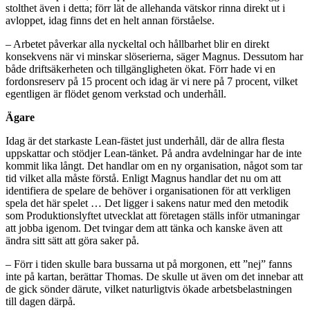
stolthet även i detta; förr lät de allehanda vätskor rinna direkt ut i
avloppet, idag finns det en helt annan förståelse.
– Arbetet påverkar alla nyckeltal och hållbarhet blir en direkt
konsekvens när vi minskar slöserierna, säger Magnus. Dessutom har
både driftsäkerheten och tillgängligheten ökat. Förr hade vi en
fordonsreserv på 15 procent och idag är vi nere på 7 procent, vilket
egentligen är flödet genom verkstad och underhåll.
Ägare
Idag är det starkaste Lean-fästet just underhåll, där de allra flesta
uppskattar och stödjer Lean-tänket. På andra avdelningar har de inte
kommit lika långt. Det handlar om en ny organisation, något som tar
tid vilket alla måste förstå. Enligt Magnus handlar det nu om att
identifiera de spelare de behöver i organisationen för att verkligen
spela det här spelet … Det ligger i sakens natur med den metodik
som Produktionslyftet utvecklat att företagen ställs inför utmaningar
att jobba igenom. Det tvingar dem att tänka och kanske även att
ändra sitt sätt att göra saker på.
– Förr i tiden skulle bara bussarna ut på morgonen, ett ”nej” fanns
inte på kartan, berättar Thomas. De skulle ut även om det innebar att
de gick sönder därute, vilket naturligtvis ökade arbetsbelastningen
till dagen därpå.