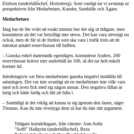
Elofson (underhållschef, Hornsberg). Som vanligt tar vi avstamp ur
perspektiven från Medarbetare, Kunder, Samhälle och Ägare.
Medarbetare
Idag har de lite svårt att exakt minnas hur det såg ut tidigare, men
konstaterar att det var betydligt mer stress. Det kan vara stressigt nu
också, men de får ut de fordon som ska vara i trafik trots att de
minskat antalet reservbussar till hälften.
– Ganska enkel matematik egentligen, konstaterar Anders. 200
reservbussar kräver mer underhåll än 100, så det tar helt enkelt
kortare tid.
Inledningsvis var flera medarbetare ganska negativt inställda till
satsningen. Det var inte ovanligt att en medarbetare inte ville vara
med och även fick med sig någon annan. Den negativa fällan är
lurig och både farlig och lätt att falla i.
– Samtidigt är det viktig att kunna ta sig igenom den fasen, säger
Thomas. Kan du inte övertyga dem så har du inte rätt argument.
Tidigare kursdeltagare, från vänster: Ann-Sofie
”Soffi” Hallqvist (underhållschef), Reza