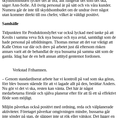
skyddsombuden tycker det är bra, allt fungerar det som det ska,
säger Ann-Sofie. All övrig personal är på sätt och vis våra kunder.
Numera går de inte till skyddsombudet om de undrar över något
utan kommer direkt till oss chefer, vilket är väldigt positivt.
Samhälle
Tidpunkten för Produktionslyftet var också lyckad med tanke på att
Keolis i samma veva fick nya bussar och nya avtal, samtidigt som de
hade personal på utbildningen. Thomas menar att det var viktigt att
Kalle Orton var där och drev på arbetet just då eftersom risken
annars varit att de behandlat de nya bussarna på samma sätt som de
gamla. Idag har de en helt annan attityd gentemot fordonen.
Verkstad Frihamnen.
– Genom standardiserat arbete har vi kontroll på vad som ska göras,
förr blev bussen stående för att vi lagade allt på den, berättar Anders.
Nu gör vi det vi ska, resten kan vänta. Det här är något
medarbetarna förstår och själva planerar efter för att få ett så effektivt
flöde som möjligt.
Miljön påverkas också positivt med ordning, reda och välplanerade
aktiviteter. Företaget påverkar omgivningen mindre, bussarna går
inte sönder på stan, de släpper inte ut rök eller vätskor. Det ligger en