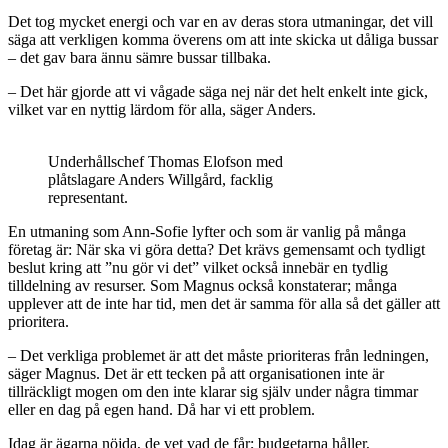
Det tog mycket energi och var en av deras stora utmaningar, det vill
säga att verkligen komma överens om att inte skicka ut dåliga bussar
– det gav bara ännu sämre bussar tillbaka.
– Det här gjorde att vi vågade säga nej när det helt enkelt inte gick,
vilket var en nyttig lärdom för alla, säger Anders.
Underhållschef Thomas Elofson med
plåtslagare Anders Willgård, facklig
representant.
En utmaning som Ann-Sofie lyfter och som är vanlig på många
företag är: När ska vi göra detta? Det krävs gemensamt och tydligt
beslut kring att ”nu gör vi det” vilket också innebär en tydlig
tilldelning av resurser. Som Magnus också konstaterar; många
upplever att de inte har tid, men det är samma för alla så det gäller att
prioritera.
– Det verkliga problemet är att det måste prioriteras från ledningen,
säger Magnus. Det är ett tecken på att organisationen inte är
tillräckligt mogen om den inte klarar sig själv under några timmar
eller en dag på egen hand. Då har vi ett problem.
Idag är ägarna nöjda, de vet vad de får; budgetarna håller,