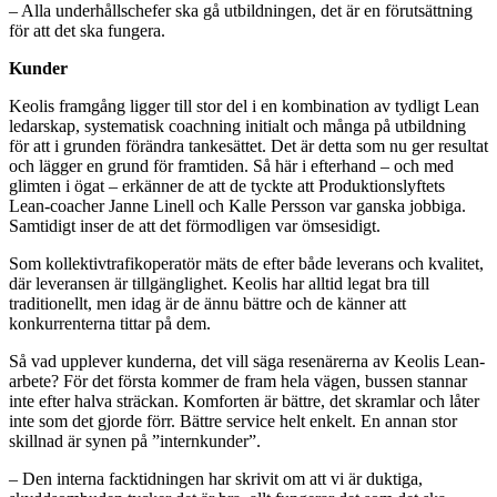
– Alla underhållschefer ska gå utbildningen, det är en förutsättning
för att det ska fungera.
Kunder
Keolis framgång ligger till stor del i en kombination av tydligt Lean
ledarskap, systematisk coachning initialt och många på utbildning
för att i grunden förändra tankesättet. Det är detta som nu ger resultat
och lägger en grund för framtiden. Så här i efterhand – och med
glimten i ögat – erkänner de att de tyckte att Produktionslyftets
Lean-coacher Janne Linell och Kalle Persson var ganska jobbiga.
Samtidigt inser de att det förmodligen var ömsesidigt.
Som kollektivtrafikoperatör mäts de efter både leverans och kvalitet,
där leveransen är tillgänglighet. Keolis har alltid legat bra till
traditionellt, men idag är de ännu bättre och de känner att
konkurrenterna tittar på dem.
Så vad upplever kunderna, det vill säga resenärerna av Keolis Lean-
arbete? För det första kommer de fram hela vägen, bussen stannar
inte efter halva sträckan. Komforten är bättre, det skramlar och låter
inte som det gjorde förr. Bättre service helt enkelt. En annan stor
skillnad är synen på ”internkunder”.
– Den interna facktidningen har skrivit om att vi är duktiga,