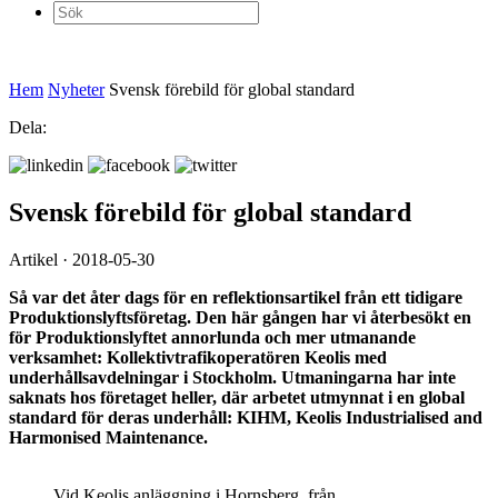
Sök
efter:
Hem
Nyheter
Svensk förebild för global standard
Dela:
Svensk förebild för global standard
Artikel · 2018-05-30
Så var det åter dags för en reflektionsartikel från ett tidigare
Produktionslyftsföretag. Den här gången har vi återbesökt en
för Produktionslyftet annorlunda och mer utmanande
verksamhet: Kollektivtrafikoperatören Keolis med
underhållsavdelningar i Stockholm. Utmaningarna har inte
saknats hos företaget heller, där arbetet utmynnat i en global
standard för deras underhåll: KIHM, Keolis Industrialised and
Harmonised Maintenance.
Vid Keolis anläggning i Hornsberg, från