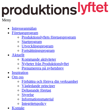
Meny
Gå
Intresseanmälan
vidare
Företagsprogram
till
Produktionslyftets företagsprogram
innehåll
Startprogram
Utvecklingsprogram
Fortsättningsprogram
Aktuellt
Kommande aktiviteter
Nyheter från Produktionslyftet
Prenumerera på nyhetsbrev
Inspiration
Om oss
Förbättra och förnya din verksamhet
Vägledande principer
Deltagande företag
Styrelse
Informationsmaterial
Integritetspolicy
Kontakt