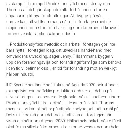
avstamp i till exempel Produktionslyftet menar Jenny och
Thomas att det går skapa de rätta förhållandena för en
anpassning till nya förutsättningar. Allt bygger på vår
samverkan, att vi tillsammans når ut till företagen med de
erbjudanden och stöd för utveckling som kommer att krävas
för en svensk framtidssäkrad industri.
– Produktionslyftets metodik och arbete i företagen gör inte
bara nytta i företagen idag, det utvecklas hand-i-hand med
omvärldens utveckling, säger Jenny. Tillsammans bygger vi
upp den förändringsvilja och förändringsförmåga som behövs
i den tid vi befinner oss i, en tid för förändring mot en verkligt
hållbar industri.
IUC Sverige har länge haft fokus på Agenda 2030 beträffande
exempelvis resurseffektiv produktion och ser att det nu på
allvar är dags att adressera de globala målen. Insatserna inom
Produktionslyftet bidrar också till dessa mål, vilket Thomas
menar att vi kan bli bättre på att både belysa och sätta mål på.
Det skulle också göra det möjligt att visa att företagen når
vissa delmål inom Agenda 2030. Hållbarhetstänket måste få ett
ökat fokus vilket då kommer att ge konsekvenser genom hela