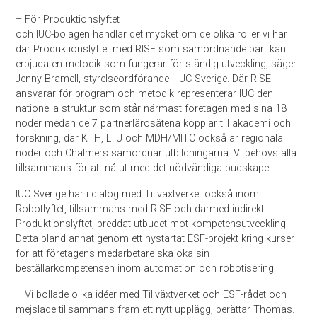
– För Produktionslyftet
och IUC-bolagen handlar det mycket om de olika roller vi har
där Produktionslyftet med RISE som samordnande part kan
erbjuda en metodik som fungerar för ständig utveckling, säger
Jenny Bramell, styrelseordförande i IUC Sverige. Där RISE
ansvarar för program och metodik representerar IUC den
nationella struktur som står närmast företagen med sina 18
noder medan de 7 partnerlärosätena kopplar till akademi och
forskning, där KTH, LTU och MDH/MITC också är regionala
noder och Chalmers samordnar utbildningarna. Vi behövs alla
tillsammans för att nå ut med det nödvändiga budskapet.
IUC Sverige har i dialog med Tillväxtverket också inom
Robotlyftet, tillsammans med RISE och därmed indirekt
Produktionslyftet, breddat utbudet mot kompetensutveckling.
Detta bland annat genom ett nystartat ESF-projekt kring kurser
för att företagens medarbetare ska öka sin
beställarkompetensen inom automation och robotisering.
– Vi bollade olika idéer med Tillväxtverket och ESF-rådet och
mejslade tillsammans fram ett nytt upplägg, berättar Thomas.