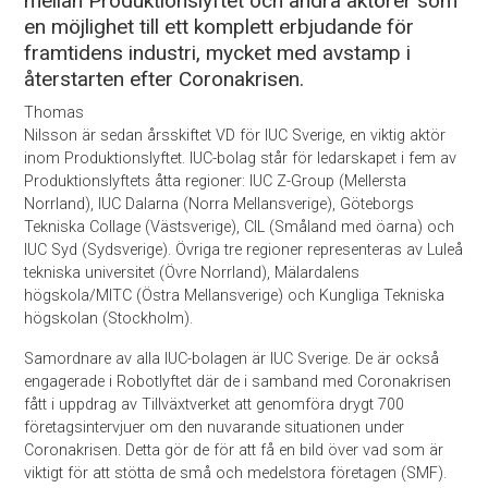
mellan Produktionslyftet och andra aktörer som
en möjlighet till ett komplett erbjudande för
framtidens industri, mycket med avstamp i
återstarten efter Coronakrisen.
Thomas
Nilsson är sedan årsskiftet VD för IUC Sverige, en viktig aktör
inom Produktionslyftet. IUC-bolag står för ledarskapet i fem av
Produktionslyftets åtta regioner: IUC Z-Group (Mellersta
Norrland), IUC Dalarna (Norra Mellansverige), Göteborgs
Tekniska Collage (Västsverige), CIL (Småland med öarna) och
IUC Syd (Sydsverige). Övriga tre regioner representeras av Luleå
tekniska universitet (Övre Norrland), Mälardalens
högskola/MITC (Östra Mellansverige) och Kungliga Tekniska
högskolan (Stockholm).
Samordnare av alla IUC-bolagen är IUC Sverige. De är också
engagerade i Robotlyftet där de i samband med Coronakrisen
fått i uppdrag av Tillväxtverket att genomföra drygt 700
företagsintervjuer om den nuvarande situationen under
Coronakrisen. Detta gör de för att få en bild över vad som är
viktigt för att stötta de små och medelstora företagen (SMF).