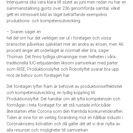
Intervjuerna ska vara klara till slutet av juni men redan nu har en
sammanställning gjorts över 236 genomförda samtal, vilket
gett en intressant bild av läget beträffande exempelvis
produktions- och kompetensutveckling.
– Svaren säger en
hel del om hur det verkligen ser ut i företagen och vissa
branscher påverkas självklart mer än andra av krisen, men 46
procent anger att orderläget är normalt eller bra, säger
Thomas. Det finns tydliga utmaningar men helheten i våra
traditionella IUC-erbjudanden liksom samverkan med parter
som RISE, Produktionslyftet och Robotlyftet svarar bra upp
mot de behov som företagen har.
Det företagen lyfter fram är behovet av produktionseffektivitet
och kompetensutveckling, en tydlig koppling till
Produktionslyftet. Det handlar om att lyfta kompetensen och
förmågan i hela företaget för att stå rustade inför både
återstarten efter Corona som den framtida konkurrenskraften.
Tiden är inne för en verklig förändring mot en hållbar industri i
Coronakrisens kölvatten och då gäller det att vi drar nytta av
alla resurser och möjligheter till samverkan.