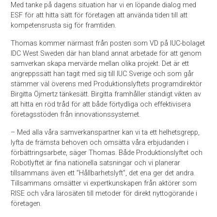
Med tanke på dagens situation har vi en löpande dialog med
ESF för att hitta sätt för företagen att använda tiden till att
kompetensrusta sig för framtiden.
Thomas kommer närmast från posten som VD på IUC-bolaget
IDC West Sweden där han bland annat arbetade för att genom
samverkan skapa mervärde mellan olika projekt. Det är ett
angreppssätt han tagit med sig till IUC Sverige och som går
stämmer väl överens med Produktionslyftets programdirektör
Birgitta Öjmertz tänkesätt. Birgitta framhåller ständigt vikten av
att hitta en röd tråd för att både förtydliga och effektivisera
företagsstöden från innovationssystemet.
– Med alla våra samverkanspartner kan vi ta ett helhetsgrepp,
lyfta de främsta behoven och omsätta våra erbjudanden i
förbättringsarbete, säger Thomas. Både Produktionslyftet och
Robotlyftet är fina nationella satsningar och vi planerar
tillsammans även ett ”Hållbarhetslyft”, det ena ger det andra.
Tillsammans omsätter vi expertkunskapen från aktörer som
RISE och våra lärosäten till metoder för direkt nyttogörande i
företagen.