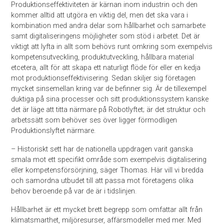
Produktionseffektiviteten är kärnan inom industrin och den
kommer alltid att utgöra en viktig del, men det ska vara i
kombination med andra delar som hållbarhet och samarbete
samt digitaliseringens möjligheter som stöd i arbetet. Det är
viktigt att lyfta in allt som behövs runt omkring som exempelvis
kompetensutveckling, produktutveckling, hållbara material
etcetera, allt för att skapa ett naturligt flöde för eller en kedja
mot produktionseffektivisering. Sedan skiljer sig företagen
mycket sinsemellan kring var de befinner sig. Är de tillexempel
duktiga på sina processer och sitt produktionssystem kanske
det är läge att titta närmare på Robotlyftet; är det struktur och
arbetssätt som behöver ses över ligger förmodligen
Produktionslyftet närmare.
– Historiskt sett har de nationella uppdragen varit ganska
smala mot ett specifikt område som exempelvis digitalisering
eller kompetensförsörjning, säger Thomas. Här vill vi bredda
och samordna utbudet till att passa mot företagens olika
behov beroende på var de är i tidslinjen.
Hållbarhet är ett mycket brett begrepp som omfattar allt från
klimatsmarthet, miljöresurser, affärsmodeller med mer. Med