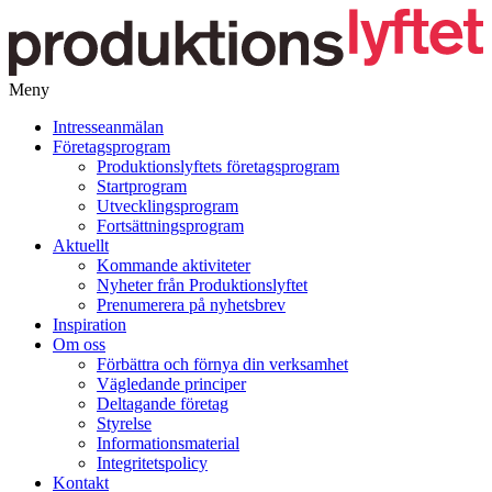
Meny
Gå
Intresseanmälan
vidare
Företagsprogram
till
Produktionslyftets företagsprogram
innehåll
Startprogram
Utvecklingsprogram
Fortsättningsprogram
Aktuellt
Kommande aktiviteter
Nyheter från Produktionslyftet
Prenumerera på nyhetsbrev
Inspiration
Om oss
Förbättra och förnya din verksamhet
Vägledande principer
Deltagande företag
Styrelse
Informationsmaterial
Integritetspolicy
Kontakt