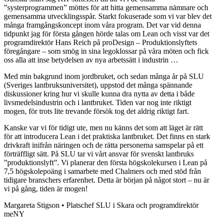
”systerprogrammen” möttes för att hitta gemensamma nämnare och
gemensamma utvecklingsspår. Starkt fokuserade som vi var blev det
många framgångskoncept inom våra program. Det var vid denna
tidpunkt jag för första gången hörde talas om Lean och visst var det
programdirektör Hans Reich på proDesign – Produktionslyftets
föregångare – som smög in sina legoklossar på våra möten och fick
oss alla att inse betydelsen av nya arbetssätt i industrin …
Med min bakgrund inom jordbruket, och sedan många år på SLU
(Sveriges lantbruksuniversitet), uppstod det många spännande
diskussioner kring hur vi skulle kunna dra nytta av detta i både
livsmedelsindustrin och i lantbruket. Tiden var nog inte riktigt
mogen, för trots lite trevande försök tog det aldrig riktigt fart.
Kanske var vi för tidigt ute, men nu känns det som att läget är rätt
för att introducera Lean i det praktiska lantbruket. Det finns en stark
drivkraft inifrån näringen och de rätta personerna samspelar på ett
förträffligt sätt. På SLU tar vi vårt ansvar för svenskt lantbruks
”produktionslyft”. Vi planerar den första högskolekursen i Lean på
7,5 högskolepoäng i samarbete med Chalmers och med stöd från
tidigare branschers erfarenhet. Detta är början på något stort – nu är
vi på gång, tiden är mogen!
Margareta Stigson • Platschef SLU i Skara och programdirektör
meNY