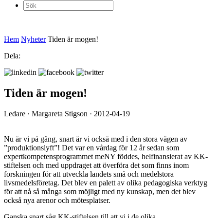
Sök
efter:
Hem
Nyheter
Tiden är mogen!
Dela:
Tiden är mogen!
Ledare · Margareta Stigson · 2012-04-19
Nu är vi på gång, snart är vi också med i den stora vågen av
”produktionslyft”! Det var en vårdag för 12 år sedan som
expertkompetensprogrammet meNY föddes, helfinansierat av KK-
stiftelsen och med uppdraget att överföra det som finns inom
forskningen för att utveckla landets små och medelstora
livsmedelsföretag. Det blev en palett av olika pedagogiska verktyg
för att nå så många som möjligt med ny kunskap, men det blev
också nya arenor och mötesplatser.
Ganska snart såg KK-stiftelsen till att vi i de olika