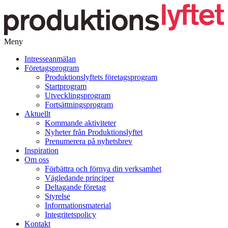
Meny
Gå
Intresseanmälan
vidare
Företagsprogram
till
Produktionslyftets företagsprogram
innehåll
Startprogram
Utvecklingsprogram
Fortsättningsprogram
Aktuellt
Kommande aktiviteter
Nyheter från Produktionslyftet
Prenumerera på nyhetsbrev
Inspiration
Om oss
Förbättra och förnya din verksamhet
Vägledande principer
Deltagande företag
Styrelse
Informationsmaterial
Integritetspolicy
Kontakt