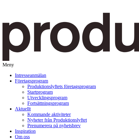
Meny
Gå
Intresseanmälan
vidare
Företagsprogram
till
Produktionslyftets företagsprogram
innehåll
Startprogram
Utvecklingsprogram
Fortsättningsprogram
Aktuellt
Kommande aktiviteter
Nyheter från Produktionslyftet
Prenumerera på nyhetsbrev
Inspiration
Om oss