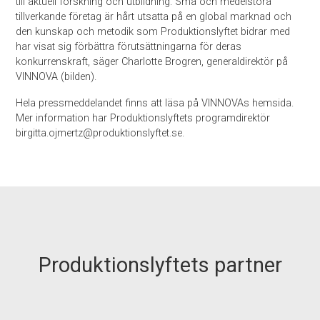
till aktuell forskning och utbildning. Små och medelstora
tillverkande företag är hårt utsatta på en global marknad och
den kunskap och metodik som Produktionslyftet bidrar med
har visat sig förbättra förutsättningarna för deras
konkurrenskraft, säger Charlotte Brogren, generaldirektör på
VINNOVA (bilden).
Hela pressmeddelandet finns att läsa på VINNOVAs hemsida.
Mer information har Produktionslyftets programdirektör
birgitta.ojmertz@produktionslyftet.se.
Produktionslyftets partner