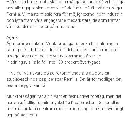
– Vi själva har ett gott rykte och många sökande så vi har inga
anställningsproblem, men vi måste tänka på återväxten, säger
Pernilla. Vi måste missionera för möjligheterna inom industrin
och lyfta fram våra engagerade medarbetare, de som träffar
våra kunder och deltar på mässorna.
Ägare
Ägarfamiljen bakom Munkforssågar uppskattar satsningen
som gjorts, de hade aldrig gjort det på egen hand enligt egen
utsago. Även om de inte var tveksamma så var de
inledningsvis i alla fall inte 100 procent övertygade.
– Nu har vårt systerbolag rekommenderats att göra ett
studiebesök hos oss, berättar Pernilla. Det är förmodligen det
bästa betyg vi kan få.
Munkforssågar har alltid varit ett teknikdrivet företag, men det
har också alltid funnits mycket ”kitt” däremellan. De har alltid
haft människan i centrum med samordning och samsyn högt
upp på agendan.