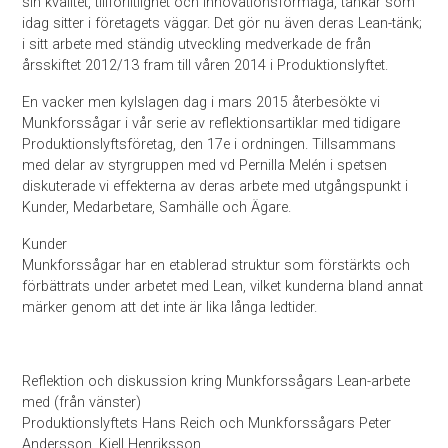
sin kvalitet, tillförlitlighet och innovationsförmåga, tankar som
idag sitter i företagets väggar. Det gör nu även deras Lean-tänk;
i sitt arbete med ständig utveckling medverkade de från
årsskiftet 2012/13 fram till våren 2014 i Produktionslyftet.
En vacker men kylslagen dag i mars 2015 återbesökte vi
Munkforssågar i vår serie av reflektionsartiklar med tidigare
Produktionslyftsföretag, den 17e i ordningen. Tillsammans
med delar av styrgruppen med vd Pernilla Melén i spetsen
diskuterade vi effekterna av deras arbete med utgångspunkt i
Kunder, Medarbetare, Samhälle och Ägare.
Kunder
Munkforssågar har en etablerad struktur som förstärkts och
förbättrats under arbetet med Lean, vilket kunderna bland annat
märker genom att det inte är lika långa ledtider.
Reflektion och diskussion kring Munkforssågars Lean-arbete
med (från vänster)
Produktionslyftets Hans Reich och Munkforssågars Peter
Andersson, Kjell Henriksson,