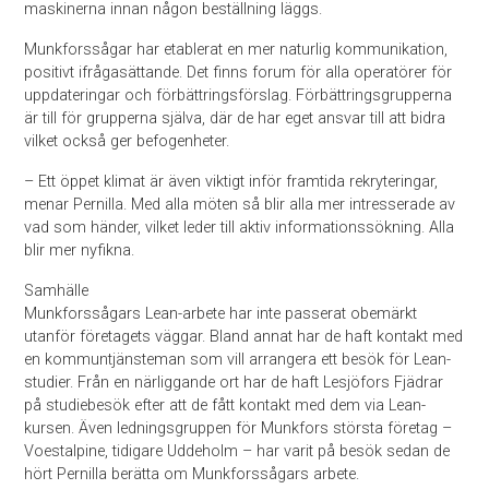
maskinerna innan någon beställning läggs.
Munkforssågar har etablerat en mer naturlig kommunikation,
positivt ifrågasättande. Det finns forum för alla operatörer för
uppdateringar och förbättringsförslag. Förbättringsgrupperna
är till för grupperna själva, där de har eget ansvar till att bidra
vilket också ger befogenheter.
– Ett öppet klimat är även viktigt inför framtida rekryteringar,
menar Pernilla. Med alla möten så blir alla mer intresserade av
vad som händer, vilket leder till aktiv informationssökning. Alla
blir mer nyfikna.
Samhälle
Munkforssågars Lean-arbete har inte passerat obemärkt
utanför företagets väggar. Bland annat har de haft kontakt med
en kommuntjänsteman som vill arrangera ett besök för Lean-
studier. Från en närliggande ort har de haft Lesjöfors Fjädrar
på studiebesök efter att de fått kontakt med dem via Lean-
kursen. Även ledningsgruppen för Munkfors största företag –
Voestalpine, tidigare Uddeholm – har varit på besök sedan de
hört Pernilla berätta om Munkforssågars arbete.