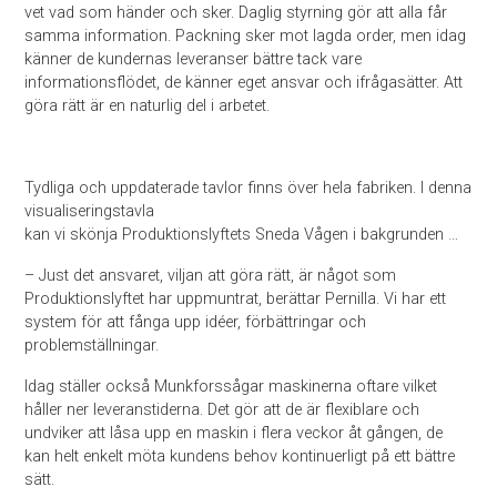
vet vad som händer och sker. Daglig styrning gör att alla får
samma information. Packning sker mot lagda order, men idag
känner de kundernas leveranser bättre tack vare
informationsflödet, de känner eget ansvar och ifrågasätter. Att
göra rätt är en naturlig del i arbetet.
Tydliga och uppdaterade tavlor finns över hela fabriken. I denna
visualiseringstavla
kan vi skönja Produktionslyftets Sneda Vågen i bakgrunden …
– Just det ansvaret, viljan att göra rätt, är något som
Produktionslyftet har uppmuntrat, berättar Pernilla. Vi har ett
system för att fånga upp idéer, förbättringar och
problemställningar.
Idag ställer också Munkforssågar maskinerna oftare vilket
håller ner leveranstiderna. Det gör att de är flexiblare och
undviker att låsa upp en maskin i flera veckor åt gången, de
kan helt enkelt möta kundens behov kontinuerligt på ett bättre
sätt.