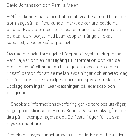
David Johansson och Pernilla Melén.
– Några kunder har vi berättat för att vi arbetar med Lean och
som sagt så har flera kunder märkt de kortare ledtiderna,
berättar Eva Götenstedt, teamleader marknad. Genom att vi
berättar att vi börjat med Lean kopplar många till ökad
kapacitet, vilket också är positivt.
Överlag har hela företaget ett ”öppnare” system idag menar
Pernilla, var och en har tillgång till information och kan se
möjligheter på ett annat sätt. Tidigare krävdes det ofta en
”insatt” person för att se mellan avdelningar och enheter; idag
har företaget färre nyckelpersoner med specialkunskap, ett
upplägg som ingår i Lean-satsningen på ledarskap och
delegering.
– Snabbare informationsöverföring ger kortare beslutsvägar,
säger produktionschef Henrik Schultz. Vi kan själva gå in och
titta på till exempel lagersaldot. De flesta frågor får ett svar
mycket snabbare.
Den ökade insynen innebär även att medarbetarna hela tiden