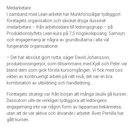
Medarbetare
I samband med Lean-arbetet har Munkforssågar tydliggjort
företagets organisation och skickat dryga dussinet
medarbetare – från arbetsledare till ledningsgrupp – på
Produktionslyftets Lean-kurs på 7,5 högskolepoäng. Samsyn
och engagemang är några av grundbultarna i alla väl
fungerande organisationer.
– Det har absolut gjort nytta, säger David Johansson,
produktionsingenjör, som tillsammans med Kjell och Peter var
bland dem som gick första kursomgången. Vi fick med oss
vikten av kontinuerligt arbete på rätt nivå, det var en bra
kombination av utbildning och handledning.
Företagets strategi var från början att många skulle gå kursen.
Dessutom ville de verkligen tydliggöra att ledningens
engagemang inte var någon form av läpparnas bekännelse,
utan att de var aktiva och drivande i arbetet. Även Pernilla har
gått kursen.