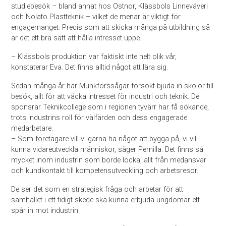
studiebesök – bland annat hos Ostnor, Klässbols Linneväveri
och Nolato Plastteknik – vilket de menar är viktigt för
engagemanget. Precis som att skicka många på utbildning så
är det ett bra sätt att hålla intresset uppe.
– Klässbols produktion var faktiskt inte helt olik vår,
konstaterar Eva. Det finns alltid något att lära sig.
Sedan många år har Munkforssågar försökt bjuda in skolor till
besök, allt för att väcka intresset för industri och teknik. De
sponsrar Teknikcollege som i regionen tyvärr har få sökande,
trots industrins roll för välfärden och dess engagerade
medarbetare.
– Som företagare vill vi gärna ha något att bygga på, vi vill
kunna vidareutveckla människor, säger Pernilla. Det finns så
mycket inom industrin som borde locka, allt från medansvar
och kundkontakt till kompetensutveckling och arbetsresor.
De ser det som en strategisk fråga och arbetar för att
samhället i ett tidigt skede ska kunna erbjuda ungdomar ett
spår in mot industrin.