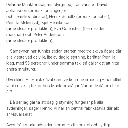
Delar av Munkforssågars styrgrupp, från vänster: David
Johansson (produktionsingenjör
och Lean-koordinator), Henrik Schultz (produktionschef),
Pernilla Melén (vd), Kjell Henriksson
(arbetsledare produktion), Eva Götenstedt (teamleader
marknad) och Peter Andersson
(arbetsledare produktion).
– Samsynen har funnits sedan starten med tre aktiva ägare där
alla visste vad de ville, lite av daglig styrning, berättar Pernilla.
Idag, med 55 personer under samma tak, så gäller det att hitta
andra strukturer.
Utveckling – teknisk såväl som verksamhetsmässig – har alltid
varit en viktig faktor hos Munkforssågar. Var är de då om fem
år?
– Då ser jag gärna att daglig styrning fungerar på alla
avdelningar, säger Henrik. Vi har en central fabrikstavla där allt
är visualiserat.
Även från marknadssidan kommer ett konkret och tydligt