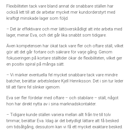
Flexibiliteten tack vare bland annat de snabbare ställen har
också lett till att de arbetar mycket mer kundorderstyrt med
kraftigt minskade lager som följd.
– Det är effektivare och mer lättöverskådligt att inte arbeta med
lager, menar Eva, och det går lika snabbt som tidigare.
Även kompetensen har ökat tack vare fler och oftare ställ, vilket
gör att det går fortare och säkrare för varje gång. Genom
fokuseringen på kortare ställtider ökar de flexibiliteten, vilket ger
en positiv spiral på många sätt.
– Vi märker eventuella fel mycket snabbare tack vare mindre
batcher, berättar arbetsledare Kjell Henriksson. Det i sin tur leder
till att färre fel slinker igenom.
Eva ser fler fördelar med oftare – och stabilare – ställ, något
hon har direkt nytta av i sina marknadskontakter.
– Tidigare kunde ställen variera mellan allt från tre till tolv
timmar, berättar Eva. Idag är det betydligt lättare att få besked
om tidsåtgång, dessutom kan vi få ett mycket exaktare besked.