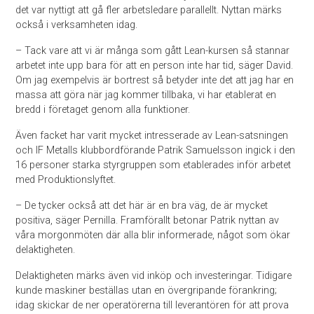
det var nyttigt att gå fler arbetsledare parallellt. Nyttan märks
också i verksamheten idag.
– Tack vare att vi är många som gått Lean-kursen så stannar
arbetet inte upp bara för att en person inte har tid, säger David.
Om jag exempelvis är bortrest så betyder inte det att jag har en
massa att göra när jag kommer tillbaka, vi har etablerat en
bredd i företaget genom alla funktioner.
Även facket har varit mycket intresserade av Lean-satsningen
och IF Metalls klubbordförande Patrik Samuelsson ingick i den
16 personer starka styrgruppen som etablerades inför arbetet
med Produktionslyftet.
– De tycker också att det här är en bra väg, de är mycket
positiva, säger Pernilla. Framförallt betonar Patrik nyttan av
våra morgonmöten där alla blir informerade, något som ökar
delaktigheten.
Delaktigheten märks även vid inköp och investeringar. Tidigare
kunde maskiner beställas utan en övergripande förankring;
idag skickar de ner operatörerna till leverantören för att prova