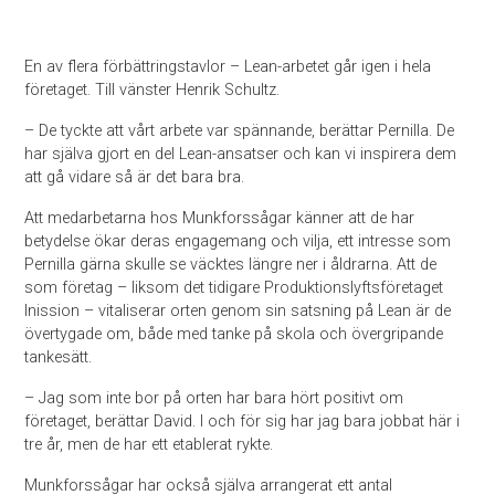
En av flera förbättringstavlor – Lean-arbetet går igen i hela
företaget. Till vänster Henrik Schultz.
– De tyckte att vårt arbete var spännande, berättar Pernilla. De
har själva gjort en del Lean-ansatser och kan vi inspirera dem
att gå vidare så är det bara bra.
Att medarbetarna hos Munkforssågar känner att de har
betydelse ökar deras engagemang och vilja, ett intresse som
Pernilla gärna skulle se väcktes längre ner i åldrarna. Att de
som företag – liksom det tidigare Produktionslyftsföretaget
Inission – vitaliserar orten genom sin satsning på Lean är de
övertygade om, både med tanke på skola och övergripande
tankesätt.
– Jag som inte bor på orten har bara hört positivt om
företaget, berättar David. I och för sig har jag bara jobbat här i
tre år, men de har ett etablerat rykte.
Munkforssågar har också själva arrangerat ett antal