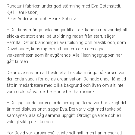
Rundtur i fabriken under god stämning med Eva Götenstedt,
Kjell Henriksson,
Peter Andersson och Henrik Schultz.
– Det finns många anledningar till att det kändes nödvändigt att
skicka ett stort antal på utbildning redan från start, säger
Pernilla. Det är blandningen av utbildning och praktik och, som
David säger, kunskap om att hantera det i den egna
verksamheten som är avgörande. Alla i ledningsgruppen har
gått kursen.
De är överens om att beslutet att skicka många på kursen var
den enda vägen för deras organisation. De hade under lång tid
fått in medarbetare med olika bakgrund och även om allt inte
var i otakt så var det heller inte helt harmoniskt.
– Det jag kände när vi gjorde hemuppgifterna var hur viktigt det
är med diskussioner, säger Eva. Det var viktigt med tanke på
samsynen, alla såg samma uppgift. Otroligt givande och en
väldigt viktig del i kursen.
För David var kursinnehållet inte helt nytt, men han menar att