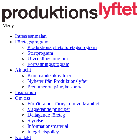
Meny
Gå
Intresseanmälan
vidare
Företagsprogram
till
Produktionslyftets företagsprogram
innehåll
Startprogram
Utvecklingsprogram
Fortsättningsprogram
Aktuellt
Kommande aktiviteter
Nyheter från Produktionslyftet
Prenumerera på nyhetsbrev
Inspiration
Om oss
Förbättra och förnya din verksamhet
Vägledande principer
Deltagande företag
Styrelse
Informationsmaterial
Integritetspolicy
Kontakt