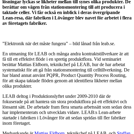
lösningar lyckas se likheter mellan till synes olika produkter. De
berättar om vägen från stationsmontering till att producera i
taktade celler. Vi får också en inblick i deras övergripande
Lean-resa, där fabriken i Lövånger blev navet för arbetet i flera
av företagets fabriker.
”Elektronik när det måste fungera” – bild lånad från leab.se.
En utmaning för LEAB och många andra kontraktstillverkare är att
få till ett effektivt flöde i en spretig produktflora. Vid seminariet
berättar Mattias Eldborn, teknikchef på LEAB, hur de har arbetat
systematiskt för att gå från stationsmontering till celltillverkning. De
har bland annat använt PQPR, Product Quantity Process Routing,
för att skapa taktade flöden genom att identifiera likheter mellan
olika produkter.
LEAB deltog i Produktionslyftet under 2009-2010 där de
fokuserade på att hantera sin stora produktflora på ett effektivt och
lönsamt sätt. De arbetade fram flera smarta arbetssätt som sedan dess
har implementerats och utvecklats vidare. LEAB:s Lean-arbete
startade i fabriken i Lövånger för att sedan spridas till fler fabriker
inom företaget.
Medverkande är
Mattias Eldborn
, teknikchef på LEAB, och
Staffan