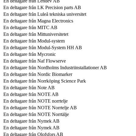
En deltagare från
Lendev AB
En deltagare från
LK Precision parts AB
En deltagare från
Luleå tekniska universitet
En deltagare från
Magna Electronics
En deltagare från
MITC AB
En deltagare från
Mittuniversitetet
En deltagare från
Modul-system
En deltagare från
Modul-System HH AB
En deltagare från
Mycronic
En deltagare från
Naf Flowserve
En deltagare från
Nordholms Industriinstallationer AB
En deltagare från
Nordic Biomarker
En deltagare från
Norrköping Science Park
En deltagare från
Note AB
En deltagare från
NOTE AB
En deltagare från
NOTE norrtelje
En deltagare från
NOTE Norrtelje AB
En deltagare från
NOTE Norrtälje
En deltagare från
Nymek AB
En deltagare från
Nymek AB
En deltagare från
Olofsfors AB