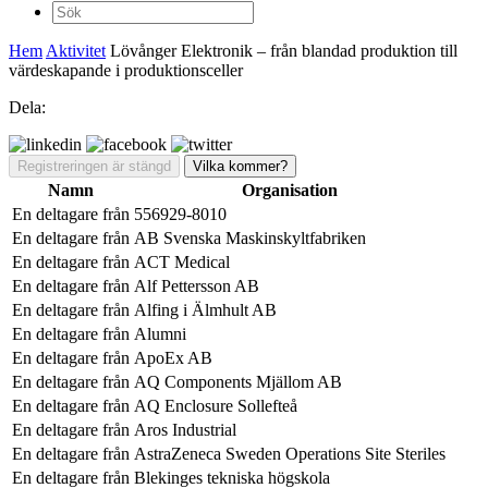
Sök
efter:
Hem
Aktivitet
Lövånger Elektronik – från blandad produktion till
värdeskapande i produktionsceller
Dela:
Registreringen är stängd
Vilka kommer?
Namn
Organisation
En deltagare från
556929-8010
En deltagare från
AB Svenska Maskinskyltfabriken
En deltagare från
ACT Medical
En deltagare från
Alf Pettersson AB
En deltagare från
Alfing i Älmhult AB
En deltagare från
Alumni
En deltagare från
ApoEx AB
En deltagare från
AQ Components Mjällom AB
En deltagare från
AQ Enclosure Sollefteå
En deltagare från
Aros Industrial
En deltagare från
AstraZeneca Sweden Operations Site Steriles
En deltagare från
Blekinges tekniska högskola