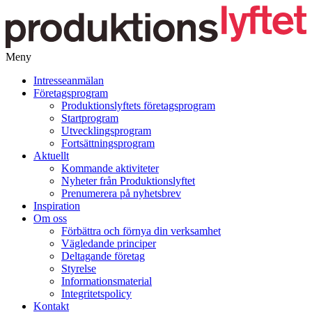
Meny
Gå
Intresseanmälan
vidare
Företagsprogram
till
Produktionslyftets företagsprogram
innehåll
Startprogram
Utvecklingsprogram
Fortsättningsprogram
Aktuellt
Kommande aktiviteter
Nyheter från Produktionslyftet
Prenumerera på nyhetsbrev
Inspiration
Om oss
Förbättra och förnya din verksamhet
Vägledande principer
Deltagande företag
Styrelse
Informationsmaterial
Integritetspolicy
Kontakt