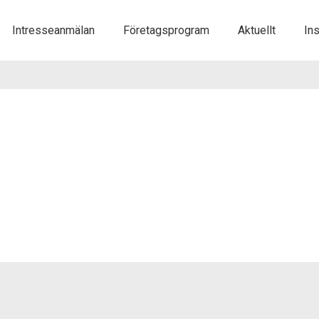
Gå
Intresseanmälan
Företagsprogram
Aktuellt
Ins
vidare
till
innehåll