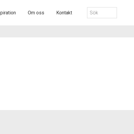
Sök
piration
Om oss
Kontakt
efter: