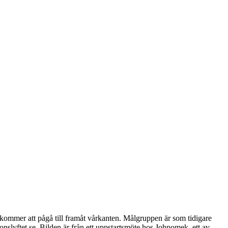
t kommer att pågå till framåt vårkanten. Målgruppen är som tidigare
onslyftet.se. Bilden är från ett uppstartsmöte hos Johpomek, ett av