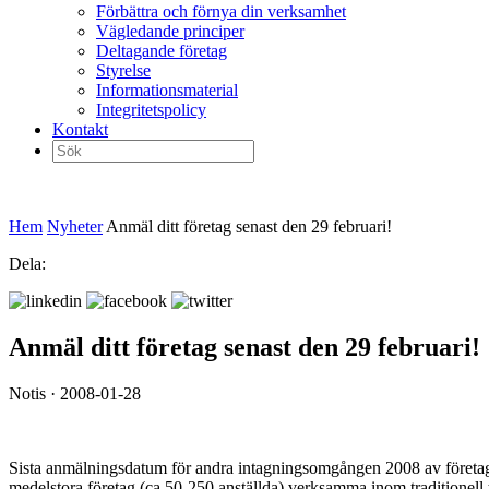
Förbättra och förnya din verksamhet
Vägledande principer
Deltagande företag
Styrelse
Informationsmaterial
Integritetspolicy
Kontakt
Sök
efter:
Hem
Nyheter
Anmäl ditt företag senast den 29 februari!
Dela:
Anmäl ditt företag senast den 29 februari!
Notis · 2008-01-28
Sista anmälningsdatum för andra intagningsomgången 2008 av företag til
medelstora företag (ca 50-250 anställda) verksamma inom traditionell t