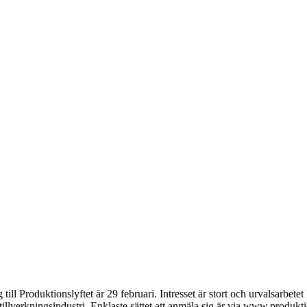
l Produktionslyftet är 29 februari. Intresset är stort och urvalsarbete
illverkningsindustri. Enklaste sättet att anmäla sig är via www.produkti