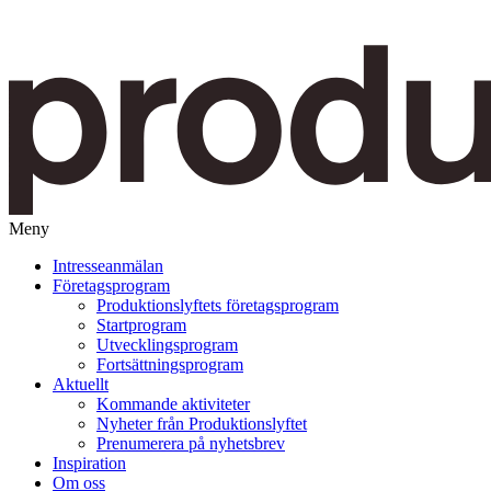
Meny
Gå
Intresseanmälan
vidare
Företagsprogram
till
Produktionslyftets företagsprogram
innehåll
Startprogram
Utvecklingsprogram
Fortsättningsprogram
Aktuellt
Kommande aktiviteter
Nyheter från Produktionslyftet
Prenumerera på nyhetsbrev
Inspiration
Om oss